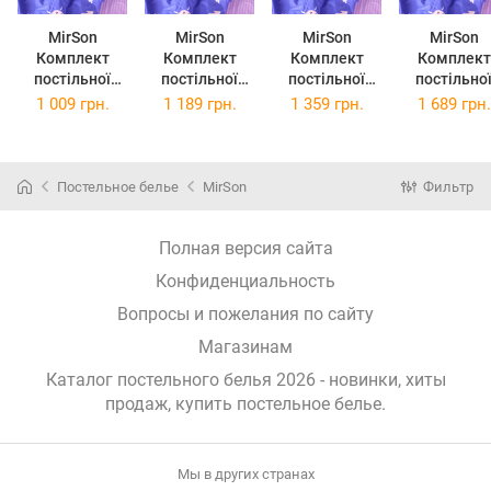
MirSon
MirSon
MirSon
MirSon
Комплект
Комплект
Комплект
Комплект
постільної
постільної
постільної
постільно
білизни Бязь
білизни Бязь
білизни Бязь
білизни Бязь
1 009 грн.
1 189 грн.
1 359 грн.
1 689 грн.
17-0756 Loving
17-0756 Loving
17-0756 Loving
17-0756 Lov
Touch 143 x
Touch 175 x
Touch 200 x
Touch 2 x 14
210 см
210 см
220 см
210 см
Постельное белье
MirSon
Фильтр
Полная версия сайта
Конфиденциальность
Вопросы и пожелания по сайту
Магазинам
Каталог постельного белья 2026 - новинки, хиты
продаж,
купить постельное белье
.
Мы в других странах