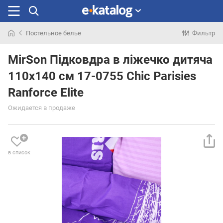
Постельное белье
Фильтр
Искали
раньше
MirSon Підковдра в ліжечко дитяча
110x140 см 17-0755 Chic Parisies
Ranforce Elite
Ожидается в продаже
в список