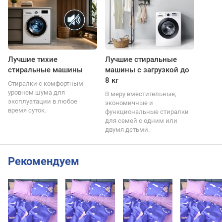
Лучшие тихие
Лучшие стиральные
стиральные машины
машины с загрузкой до
8 кг
Стиралки с комфортным
уровнем шума для
В меру вместительные,
эксплуатации в любое
экономичные и
время суток.
функциональные стиралки
для семей с одним или
двумя детьми.
Рекомендуем