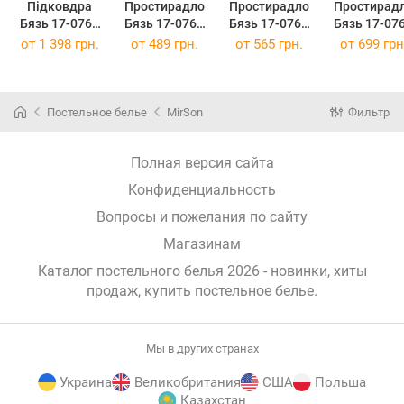
Підковдра
Простирадло
Простирадло
Простирад
Бязь 17-0767
Бязь 17-0767
Бязь 17-0767
Бязь 17-07
Elegant Stripes
Elegant Stripes
Elegant Stripes
Elegant Stri
от
1 398 грн.
от
489 грн.
от
565 грн.
от
699 грн
220 x 240 см
150 х 220 см
200 х 220 см
220 х 240 
Постельное белье
MirSon
Фильтр
Полная версия сайта
Конфиденциальность
Вопросы и пожелания по сайту
Магазинам
Каталог постельного белья 2026 - новинки, хиты
продаж,
купить постельное белье
.
Мы в других странах
Украина
Великобритания
США
Польша
Казахстан