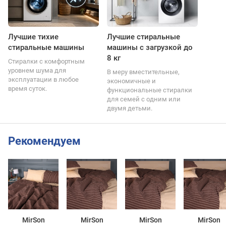
Лучшие тихие
Лучшие стиральные
стиральные машины
машины с загрузкой до
8 кг
Стиралки с комфортным
уровнем шума для
В меру вместительные,
эксплуатации в любое
экономичные и
время суток.
функциональные стиралки
для семей с одним или
двумя детьми.
Рекомендуем
MirSon
MirSon
MirSon
MirSon