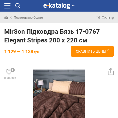
Постельное белье
Фильтр
Искали
раньше
MirSon Підковдра Бязь 17-0767
Elegant Stripes 200 x 220 см
2
1 129 — 1 138
СРАВНИТЬ ЦЕНЫ
грн.
в список