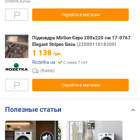
SONMIR_homes
Перейти в магазин
Підковдра MirSon Євро 200х220 см 17-0767
Elegant Stripes Бязь
(2200011018300)
1 138
грн.
Rozetka.ua
С нами 7 лет
(Киев)
Перейти в магазин
Полезные статьи