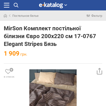
Постельное белье
Фильтр
Искали
раньше
MirSon Комплект постільної
білизни Євро 200х220 см 17-0767
Elegant Stripes Бязь
1 909
грн.
в список