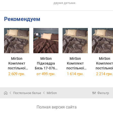
двумя детьми.
Рекомендуем
MirSon
MirSon
MirSon
MirSon
Комплект
Підковдра
Комплект
Комплект
постільної
Бязь 17-0767
постільної
постільно
білизни
Elegant Stripes
білизни
білизни King
2 609 грн.
от
499 грн.
1 614 грн.
2 214 грн.
Сімейний
110 x 140 см
Полуторний
Size 220х2
143x210 см x 2
Євро 160х220
см 17-076
шт 17-0767
см 17-0767
Elegant Stri
Elegant Stripes
Elegant Stripes
Бязь
Постельное белье
MirSon
Фильтр
Бязь
Бязь
Полная версия сайта