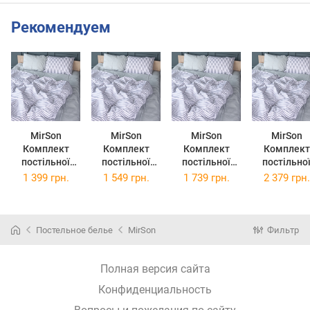
Рекомендуем
MirSon
MirSon
MirSon
MirSon
Комплект
Комплект
Комплект
Комплект
постільної
постільної
постільної
постільно
білизни Бязь
білизни Бязь
білизни Бязь
білизни Бязь
1 399 грн.
1 549 грн.
1 739 грн.
2 379 грн.
17-0768
17-0768
17-0768
17-0768
Harmony
Harmony
Harmony
Harmony
Stripes 143 x
Stripes 175 x
Stripes 200 x
Stripes 2 x 
210 см
210 см
220 см
x 210 см
Постельное белье
MirSon
Фильтр
Полная версия сайта
Конфиденциальность