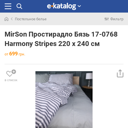
Постельное белье
Фильтр
Искали
раньше
MirSon Простирадло Бязь 17-0768
Harmony Stripes 220 х 240 см
699
от
грн.
в список