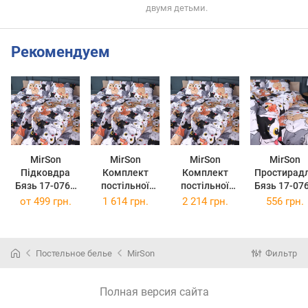
двумя детьми.
Рекомендуем
MirSon
MirSon
MirSon
MirSon
Підковдра
Комплект
Комплект
Простирад
Бязь 17-0769
постільної
постільної
Бязь 17-07
Funny Cat 110
білизни
білизни King
Funny Cat
от
499 грн.
1 614 грн.
2 214 грн.
556 грн.
x 140 см
Полуторний
Size 220х240
180x220 с
Євро 160х220
см Бязь 17-
см Бязь 17-
0769 Funny Cat
0769 Funny Cat
Постельное белье
MirSon
Фильтр
Полная версия сайта