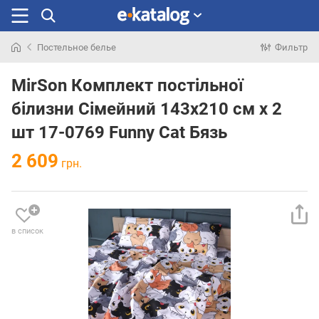
Постельное белье
Фильтр
Искали
раньше
MirSon Комплект постільної
білизни Сімейний 143x210 см x 2
шт 17-0769 Funny Cat Бязь
2 609
грн.
в список