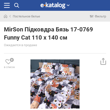
Постельное белье
Фильтр
Искали
раньше
MirSon Підковдра Бязь 17-0769
Funny Cat 110 x 140 см
Ожидается в продаже
в список