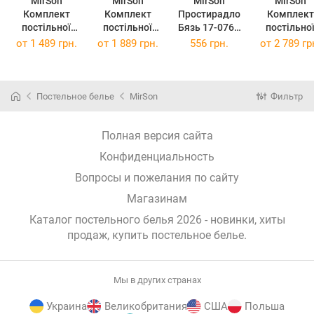
MirSon
MirSon
MirSon
MirSon
Комплект
Комплект
Простирадло
Комплект
постільної
постільної
Бязь 17-0769
постільно
білизни
білизни King
Funny Cat
білизни
от
1 489 грн.
от
1 889 грн.
556 грн.
от
2 789 гр
Полуторний
Size 220х240
180x220 см
Сімейний
Євро 160х220
см Бязь 17-
160x220 см 
см Бязь 17-
0769 Funny Cat
шт 17-076
0769 Funny Cat
Funny Cat Б
Постельное белье
MirSon
Фильтр
Полная версия сайта
Конфиденциальность
Вопросы и пожелания по сайту
Магазинам
Каталог постельного белья 2026 - новинки, хиты
продаж,
купить постельное белье
.
Мы в других странах
Украина
Великобритания
США
Польша