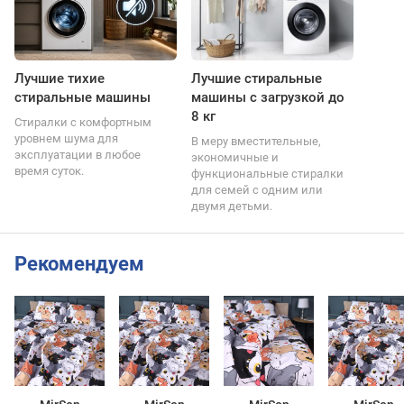
Лучшие тихие
Лучшие стиральные
стиральные машины
машины с загрузкой до
8 кг
Стиралки с комфортным
уровнем шума для
В меру вместительные,
эксплуатации в любое
экономичные и
время суток.
функциональные стиралки
для семей с одним или
двумя детьми.
Рекомендуем