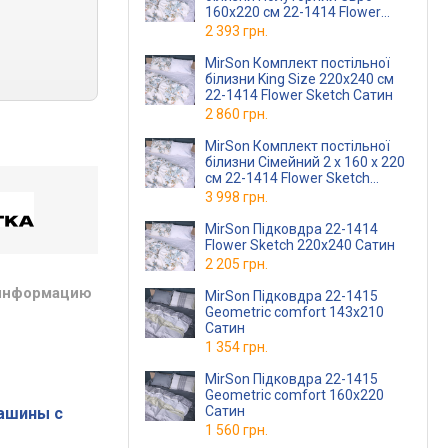
160х220 см 22-1414 Flower
Sketch Сатин
2 393 грн.
MirSon Комплект постільної
білизни King Size 220х240 см
22-1414 Flower Sketch Сатин
2 860 грн.
MirSon Комплект постільної
білизни Сімейний 2 x 160 x 220
см 22-1414 Flower Sketch
Сатин
3 998 грн.
MirSon Підковдра 22-1414
Flower Sketch 220х240 Сатин
2 205 грн.
 информацию
MirSon Підковдра 22-1415
Geometric comfort 143х210
Сатин
1 354 грн.
MirSon Підковдра 22-1415
Geometric comfort 160х220
Сатин
ашины с
1 560 грн.