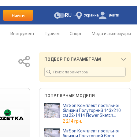
RU
Найти
Украина
Войти
о
Инструмент
Туризм
Спорт
Мода и аксессуары
ПОДБОР ПО ПАРАМЕТРАМ
ПОПУЛЯРНЫЕ МОДЕЛИ
MirSon Комплект постільної
білизни Полуторний 143х210
см 22-1414 Flower Sketch
Сатин
2 214 грн.
MirSon Комплект постільної
білизни Полуторний Євро