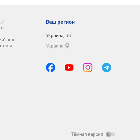
Ваш регион
е?
er.
Украина
,
RU
ии" под
ретной
Украина
Тёмная версия