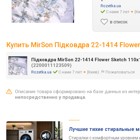
Rozetka.ua
С нами 7 лет
(К
в список
Купить MirSon Підковдра 22-1414 Flower
Підковдра MirSon 22-1414 Flower Sketch 110х
(2200011123509)
Rozetka.ua
С нами 7 лет
(Киев)
Пожаловаться
Описание товара сформировано на базе данных из инте
непосредственно у продавца.
Лучшие тихие стиральные 
Стиралки с комфортным уровнем