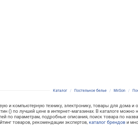
Каталог
/
Постельное белье
/
MirSon
/
По
вую и компьютерную технику, электронику, товары для дома и о
Сатин () по лучшей цене в интернет-магазинах. В каталоге мож
лей по параметрам, подробные описания, поиск товара по назв
ейтинг товаров, рекомендации экспертов,
каталог брендов
и мно