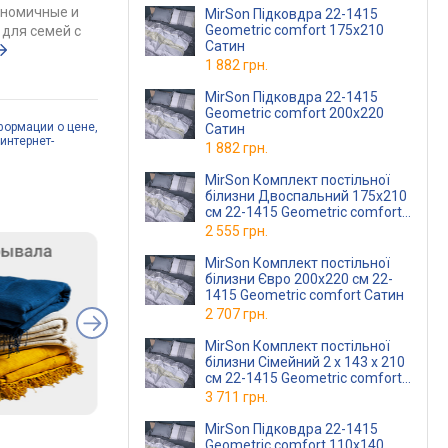
ономичные и
MirSon Підковдра 22-1415
Geometric comfort 175х210
для семей с
Сатин
1 882 грн.
MirSon Підковдра 22-1415
Geometric comfort 200х220
формации о цене,
Сатин
интернет-
1 882 грн.
MirSon Комплект постільної
білизни Двоспальний 175х210
см 22-1415 Geometric comfort
Сатин
2 555 грн.
MirSon Комплект постільної
білизни Євро 200х220 см 22-
1415 Geometric comfort Сатин
2 707 грн.
MirSon Комплект постільної
білизни Сімейний 2 x 143 x 210
см 22-1415 Geometric comfort
Сатин
3 711 грн.
MirSon Підковдра 22-1415
Geometric comfort 110х140