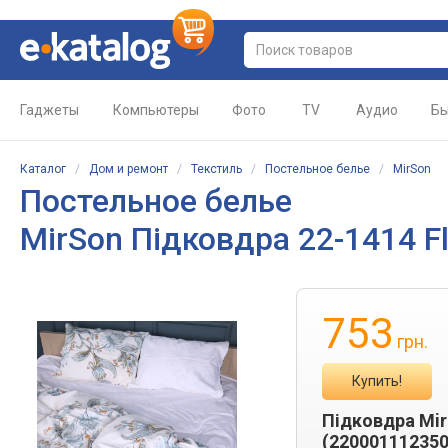
Гаджеты
Компьютеры
Фото
TV
Аудио
Бы
Каталог
/
Дом и ремонт
/
Текстиль
/
Постельное белье
/
MirSon
Постельное белье
MirSon Підковдра 22-1414 F
753
грн.
Купить!
Підковдра Mir
(220001112350