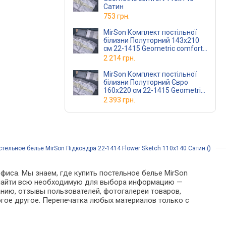
Сатин
753 грн.
MirSon Комплект постільної
білизни Полуторний 143х210
см 22-1415 Geometric comfort
Сатин
2 214 грн.
MirSon Комплект постільної
білизни Полуторний Євро
160х220 см 22-1415 Geometric
comfort Сатин
2 393 грн.
стельное белье MirSon Підковдра 22-1414 Flower Sketch 110х140 Сатин ()
фиса. Мы знаем, где купить постельное белье MirSon
но найти всю необходимую для выбора информацию —
анию, отзывы пользователей, фотогалереи товаров,
гое другое. Перепечатка любых материалов только с