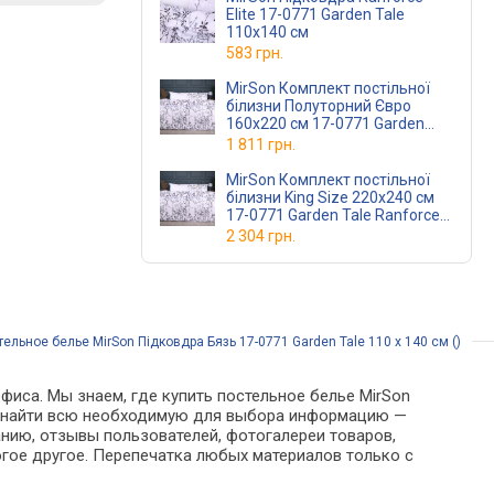
Elite 17-0771 Garden Tale
110х140 см
583 грн.
MirSon Комплект постільної
білизни Полуторний Євро
160х220 см 17-0771 Garden
Tale Ranforce Elite
1 811 грн.
MirSon Комплект постільної
білизни King Size 220х240 см
17-0771 Garden Tale Ranforce
Elite
2 304 грн.
ельное белье MirSon Підковдра Бязь 17-0771 Garden Tale 110 x 140 см ()
фиса. Мы знаем, где купить постельное белье MirSon
ожно найти всю необходимую для выбора информацию —
анию, отзывы пользователей, фотогалереи товаров,
гое другое. Перепечатка любых материалов только с