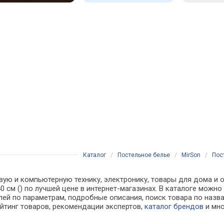
Каталог
/
Постельное белье
/
MirSon
/
Пост
вую и компьютерную технику, электронику, товары для дома и о
140 см () по лучшей цене в интернет-магазинах. В каталоге м
лей по параметрам, подробные описания, поиск товара по назв
ейтинг товаров, рекомендации экспертов,
каталог брендов
и мно