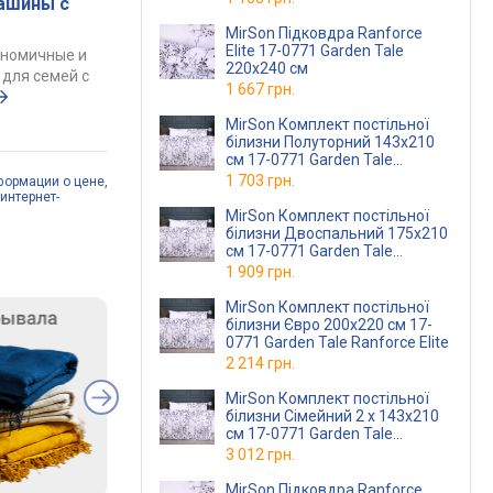
ашины с
MirSon Підковдра Ranforce
Elite 17-0771 Garden Tale
ономичные и
220х240 см
для семей с
1 667 грн.
MirSon Комплект постільної
білизни Полуторний 143х210
см 17-0771 Garden Tale
Ranforce Elite
1 703 грн.
формации о цене,
интернет-
MirSon Комплект постільної
білизни Двоспальний 175х210
см 17-0771 Garden Tale
Ranforce Elite
1 909 грн.
MirSon Комплект постільної
білизни Євро 200х220 см 17-
0771 Garden Tale Ranforce Elite
2 214 грн.
MirSon Комплект постільної
білизни Сімейний 2 x 143x210
см 17-0771 Garden Tale
Ranforce Elite
3 012 грн.
MirSon Підковдра Ranforce