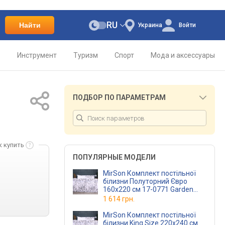
RU
Найти
Украина
Войти
о
Инструмент
Туризм
Спорт
Мода и аксессуары
ПОДБОР ПО ПАРАМЕТРАМ
к купить
ПОПУЛЯРНЫЕ МОДЕЛИ
MirSon Комплект постільної
білизни Полуторний Євро
160х220 см 17-0771 Garden
Tale Бязь
1 614 грн.
MirSon Комплект постільної
білизни King Size 220х240 см