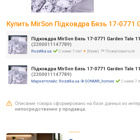
Купить MirSon Підковдра Бязь 17-0771 G
Підковдра MirSon Бязь 17-0771 Garden Tale 1
(2200011147789)
Rozetka.ua
С нами 7 лет
(Киев)
Пожаловаться
Підковдра MirSon Бязь 17-0771 Garden Tale 11
(2200011147789)
Маркетплейс:
Rozetka.ua
SONMIR_homes
С нами 7 
Описание товара сформировано на базе данных из инте
непосредственно у продавца.