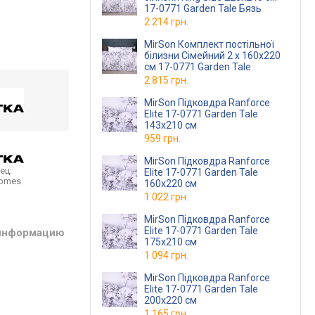
17-0771 Garden Tale Бязь
2 214 грн.
MirSon Комплект постільної
білизни Сімейний 2 x 160x220
см 17-0771 Garden Tale
2 815 грн.
MirSon Підковдра Ranforce
Elite 17-0771 Garden Tale
143х210 см
959 грн.
MirSon Підковдра Ranforce
ец:
Elite 17-0771 Garden Tale
homes
160х220 см
1 022 грн.
MirSon Підковдра Ranforce
Elite 17-0771 Garden Tale
 информацию
175х210 см
1 094 грн.
MirSon Підковдра Ranforce
Elite 17-0771 Garden Tale
200х220 см
1 165 грн.