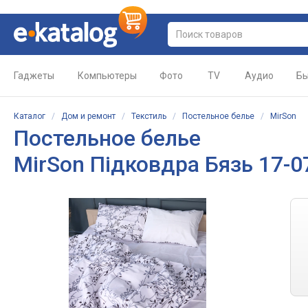
Гаджеты
Компьютеры
Фото
TV
Аудио
Бы
Каталог
/
Дом и ремонт
/
Текстиль
/
Постельное белье
/
MirSon
Постельное белье
MirSon Підковдра Бязь 17-07