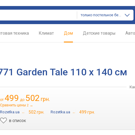
только постельное белье
товая техника
Климат
Дом
Детские товары
Авт
71 Garden Tale 110 x 140 см
Ка
499
502
грн.
от
до
Сравнить цены
→
2
Rozetka.ua
→
502 грн.
Rozetka.ua
→
499 грн.
в список