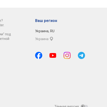
Ваш регион
е?
er.
Украина
,
RU
ии" под
ретной
Украина
Тёмная версия