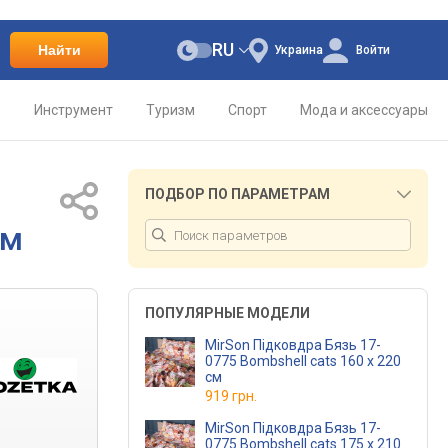
RU
Найти
Украина
Войти
о
Инструмент
Туризм
Спорт
Мода и аксессуары
ПОДБОР ПО ПАРАМЕТРАМ
см
ПОПУЛЯРНЫЕ МОДЕЛИ
MirSon Підковдра Бязь 17-
0775 Bombshell cats 160 x 220
см
919 грн.
MirSon Підковдра Бязь 17-
0775 Bombshell cats 175 x 210