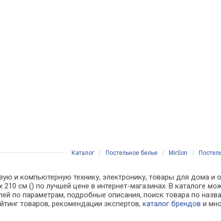
Каталог
/
Постельное белье
/
MirSon
/
Постель
вую и компьютерную технику, электронику, товары для дома и о
 x 210 см () по лучшей цене в интернет-магазинах. В каталог
лей по параметрам, подробные описания, поиск товара по назв
ейтинг товаров, рекомендации экспертов,
каталог брендов
и мно