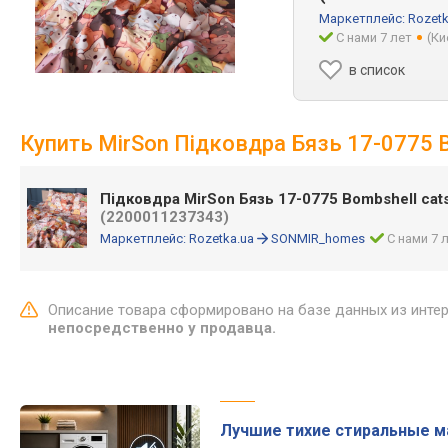
Маркетплейс:
Rozetk
С нами 7 лет
(Ки
в список
Купить MirSon Підковдра Бязь 17-0775 B
Підковдра MirSon Бязь 17-0775 Bombshell cats
(2200011237343)
Маркетплейс:
Rozetka.ua
SONMIR_homes
С нами 7 
Описание товара сформировано на базе данных из инте
непосредственно у продавца.
Лучшие тихие стиральные 