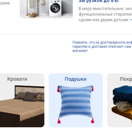
загрузкой до 8 кг
 шума
В меру вместительные, эк
функциональные стиралки 
одним или двумя детьми.
Помните, что за достоверность ин
гарантии и доставке отвечает сам 
магазин!