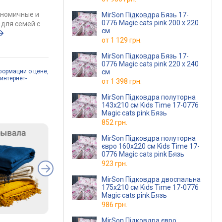
ономичные и
MirSon Підковдра Бязь 17-
0776 Magic cats pink 200 x 220
для семей с
см
от
1 129 грн.
MirSon Підковдра Бязь 17-
0776 Magic cats pink 220 x 240
формации о цене,
см
интернет-
от
1 398 грн.
MirSon Підковдра полуторна
143x210 см Kids Time 17-0776
Magic cats pink Бязь
852 грн.
MirSon Підковдра полуторна
євро 160x220 см Kids Time 17-
0776 Magic cats pink Бязь
923 грн.
MirSon Підковдра двоспальна
175x210 см Kids Time 17-0776
Magic cats pink Бязь
986 грн.
MirSon Підковдра євро