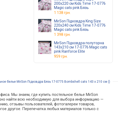
200x220 см Kids Time 17-0776
Magic cats pink Бязь
1 138 грн.
MirSon Підковдра King Size
220x240 см Kids Time 17-0776
Magic cats pink Бязь
1 398 грн.
MirSon Підковдра полуторна
143x210 см 17-0776 Magic cats
pink Ranforce Elite
959 грн.
ное белье MirSon Підковдра Бязь 17-0775 Bombshell cats 143 x 210 см ()
фиса. Мы знаем, где купить постельное белье MirSon
е можно найти всю необходимую для выбора информацию —
анию, отзывы пользователей, фотогалереи товаров,
гое другое. Перепечатка любых материалов только с