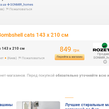
a.ua
SONMIR_homes
ев)
Пожаловаться
ombshell cats 143 x 210 см
849
 143 x 210 см
грн.
Продав
Перейти в магазин
SONMIR_
лет
(Киев)
Пожаловаться
рнет-магазинов. Перед покупкой
обязательно уточняйте всю
машины
Лучшие стиральные м