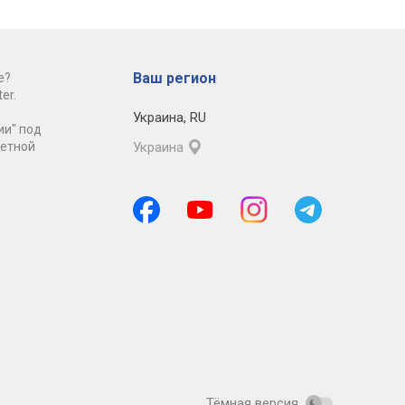
Ваш регион
е?
er.
Украина
,
RU
ии" под
ретной
Украина
Тёмная версия