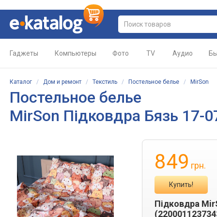
Гаджеты
Компьютеры
Фото
TV
Аудио
Бы
Каталог
/
Дом и ремонт
/
Текстиль
/
Постельное белье
/
MirSon
Постельное белье
MirSon Підковдра Бязь 17-07
849
грн.
Купить!
Підковдра MirS
(220001123734