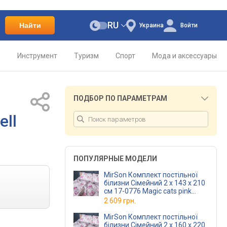
RU
Найти
Украина
Войти
о
Инструмент
Туризм
Спорт
Мода и аксессуары
ПОДБОР ПО ПАРАМЕТРАМ
ell
ПОПУЛЯРНЫЕ МОДЕЛИ
MirSon Комплект постільної
білизни Сімейний 2 x 143 х 210
см 17-0776 Magic cats pink
Бязь
2 609 грн.
MirSon Комплект постільної
білизни Сімейний 2 x 160 х 220