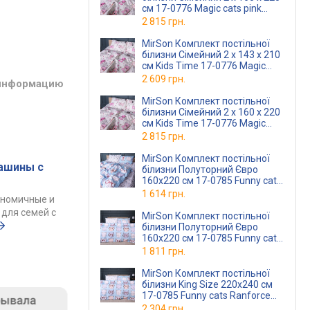
см 17-0776 Magic cats pink
Бязь
2 815 грн.
MirSon Комплект постільної
білизни Сімейний 2 x 143 х 210
см Kids Time 17-0776 Magic
cats pink Бязь
2 609 грн.
 информацию
MirSon Комплект постільної
білизни Сімейний 2 x 160 х 220
см Kids Time 17-0776 Magic
cats pink Бязь
2 815 грн.
MirSon Комплект постільної
ашины с
білизни Полуторний Євро
160х220 см 17-0785 Funny cats
Бязь
1 614 грн.
ономичные и
для семей с
MirSon Комплект постільної
білизни Полуторний Євро
160х220 см 17-0785 Funny cats
Ranforce Elite
1 811 грн.
MirSon Комплект постільної
білизни King Size 220х240 см
17-0785 Funny cats Ranforce
Elite
2 304 грн.