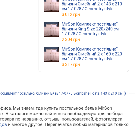
білизни Сімейний 2 x 143 х 210
см 17-0787 Geometry style
Ranforce Elite
3 012 грн.
MirSon Комплект постільної
білизни King Size 220х240 см
17-0787 Geometry style
Ranforce Elite
2 304 грн.
MirSon Комплект постільної
білизни Сімейний 2 x 160 х 220
см 17-0787 Geometry style
Ranforce Elite
3 317 грн.
омплект постільної білизни Бязь 17-0775 Bombshell cats 143 x 210 см ()
фиса. Мы знаем, где купить постельное белье MirSon
зинах. В каталоге можно найти всю необходимую для выбора
товара по названию, отзывы пользователей, фотогалереи
дов
и многое другое. Перепечатка любых материалов только