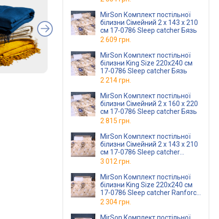
MirSon Комплект постільної
білизни Сімейний 2 x 143 х 210
см 17-0786 Sleep catcher Бязь
2 609 грн.
MirSon Комплект постільної
білизни King Size 220х240 см
17-0786 Sleep catcher Бязь
2 214 грн.
MirSon Комплект постільної
білизни Сімейний 2 x 160 х 220
см 17-0786 Sleep catcher Бязь
2 815 грн.
MirSon Комплект постільної
білизни Сімейний 2 x 143 х 210
см 17-0786 Sleep catcher
Ranforce Elite
3 012 грн.
MirSon Комплект постільної
білизни King Size 220х240 см
17-0786 Sleep catcher Ranforce
Elite
2 304 грн.
MirSon Комплект постільної