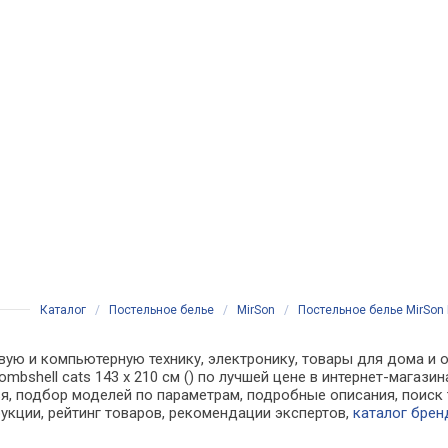
Каталог
/
Постельное белье
/
MirSon
/
Постельное белье MirSon К
вую и компьютерную технику, электронику, товары для дома и о
ombshell cats 143 x 210 см () по лучшей цене в интернет-мага
, подбор моделей по параметрам, подробные описания, поиск 
рукции, рейтинг товаров, рекомендации экспертов,
каталог брен