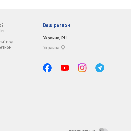
Ваш регион
е?
er.
Украина
,
RU
ии" под
ретной
Украина
Тёмная версия