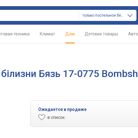
только постельное белье
товая техника
Климат
Дом
Детские товары
Авт
 білизни Бязь 17-0775 Bombsh
Ожидается в продаже
в список