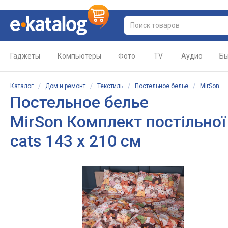
Гаджеты
Компьютеры
Фото
TV
Аудио
Бы
Каталог
/
Дом и ремонт
/
Текстиль
/
Постельное белье
/
MirSon
Постельное белье
MirSon Комплект постільної
cats 143 x 210 см