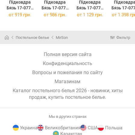
Підковдра
Підковдра
Підковдра
Підковдр
Бязь 17-0776
Бязь 17-0776
Бязь 17-0776
Бязь 17-07
Magic cats pink
Magic cats pink
Magic cats pink
Magic cats p
от
919 грн.
от
986 грн.
от
1 129 грн.
от
1 398 гр
160 x 220 см
175 x 210 см
200 x 220 см
220 x 240 
Постельное белье
MirSon
Фильтр
Полная версия сайта
Конфиденциальность
Вопросы и пожелания по сайту
Магазинам
Каталог постельного белья 2026 - новинки, хиты
продаж,
купить постельное белье
.
Мы в других странах
Украина
Великобритания
США
Польша
Казахстан