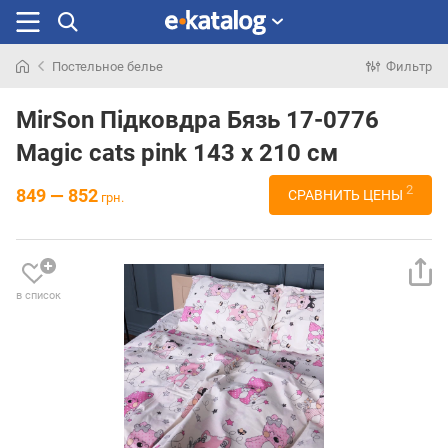
Постельное белье
Фильтр
Искали
раньше
MirSon Підковдра Бязь 17-0776
Magic cats pink 143 x 210 см
2
849 — 852
СРАВНИТЬ ЦЕНЫ
грн.
в список