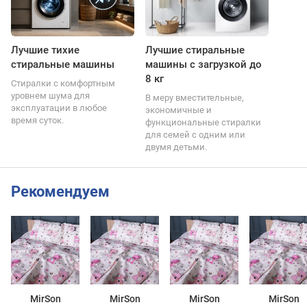
Лучшие тихие
Лучшие стиральные
стиральные машины
машины с загрузкой до
8 кг
Стиралки с комфортным
уровнем шума для
В меру вместительные,
эксплуатации в любое
экономичные и
время суток.
функциональные стиралки
для семей с одним или
двумя детьми.
Рекомендуем
MirSon
MirSon
MirSon
MirSon