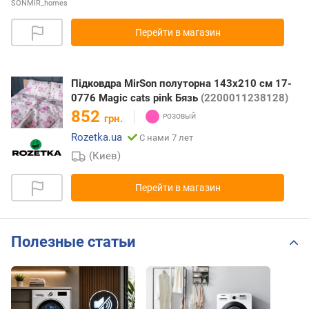
SONMIR_homes
Перейти в магазин
Підковдра MirSon полуторна 143x210 см 17-
0776 Magic cats pink Бязь
(2200011238128)
852
грн.
Rozetka.ua
С нами 7 лет
(Киев)
Перейти в магазин
Полезные статьи