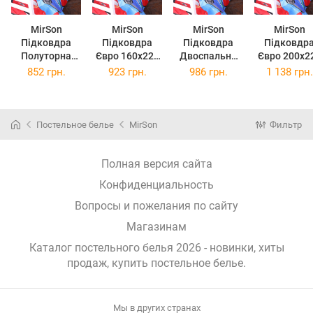
MirSon
MirSon
MirSon
MirSon
Підковдра
Підковдра
Підковдра
Підковдр
Полуторна
Євро 160х220
Двоспальна
Євро 200х2
143х210 см
см Kids Time
175х210 см
см Kids Ti
852 грн.
923 грн.
986 грн.
1 138 грн.
Kids Time 17-
17-0778
Kids Time 17-
17-0778
0778
McQueen\'s
0778
McQueen\'
McQueen\'s
Racing Dreams
McQueen\'s
Racing Drea
Racing Dreams
Blue Бязь
Racing Dreams
Blue Бязь
Постельное белье
MirSon
Фильтр
Blue Бязь
Полуторна
Blue Бязь
Полная версия сайта
Конфиденциальность
Вопросы и пожелания по сайту
Магазинам
Каталог постельного белья 2026 - новинки, хиты
продаж,
купить постельное белье
.
Мы в других странах