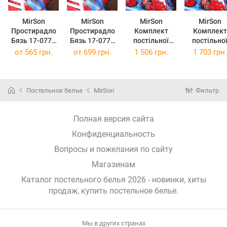
MirSon
MirSon
MirSon
MirSon
Простирадло
Простирадло
Комплект
Комплект
Бязь 17-0778
Бязь 17-0778
постільної
постільно
McQueens
McQueens
білизни
білизни
от
565 грн.
от
699 грн.
1 506 грн.
1 703 грн.
Racing Dreams
Racing Dreams
Полуторний
Двоспальн
blue Євро
blue King Size
143х210 см 17-
175х210 см 
200x220 см
220x240 см
0778
0778
McQueen's
McQueen's
Постельное белье
MirSon
Фильтр
Racing Dreams
Racing Drea
blue Бязь
blue Бязь
Полная версия сайта
Конфиденциальность
Вопросы и пожелания по сайту
Магазинам
Каталог постельного белья 2026 - новинки, хиты
продаж,
купить постельное белье
.
Мы в других странах