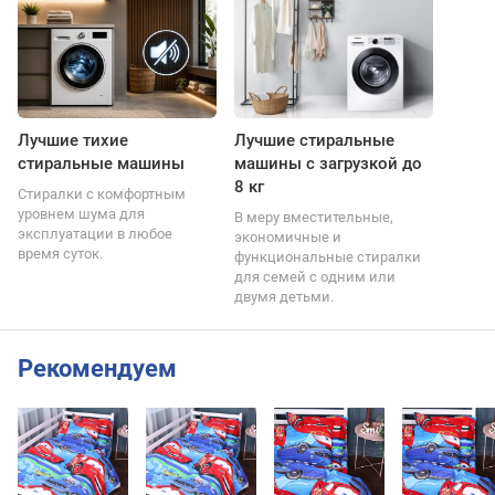
Лучшие тихие
Лучшие стиральные
стиральные машины
машины с загрузкой до
8 кг
Стиралки с комфортным
уровнем шума для
В меру вместительные,
эксплуатации в любое
экономичные и
время суток.
функциональные стиралки
для семей с одним или
двумя детьми.
Рекомендуем