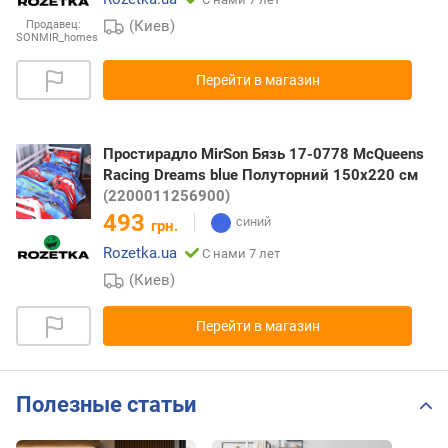
(Киев)
Продавец:
SONMIR_homes
Перейти в магазин
Простирадло MirSon Бязь 17-0778 McQueens
Racing Dreams blue Полуторний 150х220 см
(2200011256900)
493
грн.
Rozetka.ua
С нами 7 лет
(Киев)
Перейти в магазин
Полезные статьи