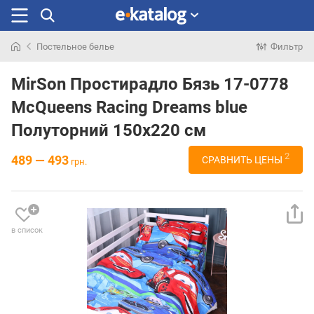
Постельное белье
Фильтр
Искали
раньше
MirSon Простирадло Бязь 17-0778
McQueens Racing Dreams blue
Полуторний 150х220 см
2
489 — 493
СРАВНИТЬ ЦЕНЫ
грн.
в список