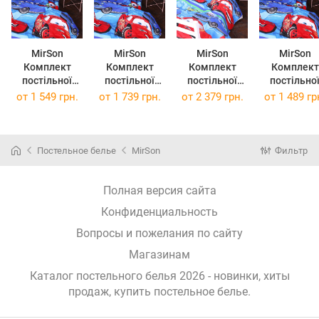
MirSon
MirSon
MirSon
MirSon
Комплект
Комплект
Комплект
Комплект
постільної
постільної
постільної
постільно
білизни
білизни Євро
білизни
білизни
от
1 549 грн.
от
1 739 грн.
от
2 379 грн.
от
1 489 гр
Двоспальний
200х220 см 17-
Сімейний
Полуторни
175х210 см 17-
0778
2x143x210 см
Євро 160х2
0778
McQueen's
17-0778
см 17-077
McQueen's
Racing Dreams
McQueen's
McQueen's
Постельное белье
MirSon
Фильтр
Racing Dreams
blue Бязь
Racing Dreams
Racing Drea
blue Бязь
blue Бязь
blue Бязь
Полная версия сайта
Конфиденциальность
Вопросы и пожелания по сайту
Магазинам
Каталог постельного белья 2026 - новинки, хиты
продаж,
купить постельное белье
.