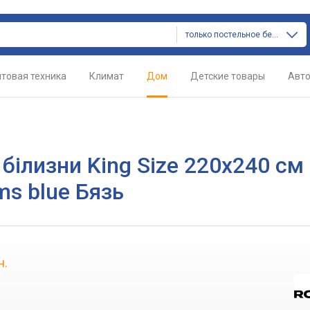
только постельное белье
товая техника
Климат
Дом
Детские товары
Авт
білизни King Size 220х240 см 
ms blue Бязь
н.