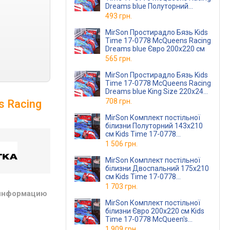
Dreams blue Полуторний
150х220 см
493 грн.
MirSon Простирадло Бязь Kids
Time 17-0778 McQueens Racing
Dreams blue Євро 200x220 см
565 грн.
MirSon Простирадло Бязь Kids
Time 17-0778 McQueens Racing
Dreams blue King Size 220x240
см
708 грн.
s Racing
MirSon Комплект постільної
білизни Полуторний 143х210
см Kids Time 17-0778
McQueen's Racing Dreams blue
1 506 грн.
Бязь
MirSon Комплект постільної
білизни Двоспальний 175х210
см Kids Time 17-0778
McQueen's Racing Dreams blue
1 703 грн.
Бязь (
 информацию
MirSon Комплект постільної
білизни Євро 200х220 см Kids
Time 17-0778 McQueen's
Racing Dreams blue Бязь
1 909 грн.