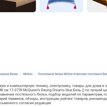
ельное белье
/
MirSon
/
Постельное белье MirSon Комплект постільної біл
вую и компьютерную технику, электронику, товары для дома и о
240 см 17-0778 McQueen's Racing Dreams blue Бязь () по лучшей 
внение постельного белья, подбор моделей по параметрам, по
арий терминов, обзоры, инструкции, рейтинг товаров, рекоменд
сьменного согласия редакции.