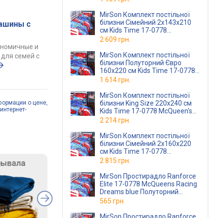
MirSon Комплект постільної
білизни Сімейний 2x143x210
ашины с
см Kids Time 17-0778
McQueen's Racing Dreams blue
2 609 грн.
Бязь
ономичные и
MirSon Комплект постільної
для семей с
білизни Полуторний Євро
160х220 см Kids Time 17-0778
McQueen's Racing Dreams blue
1 614 грн.
Бязь (220001125
MirSon Комплект постільної
білизни King Size 220х240 см
формации о цене,
интернет-
Kids Time 17-0778 McQueen's
Racing Dreams blue Бязь
2 214 грн.
MirSon Комплект постільної
білизни Сімейний 2x160x220
см Kids Time 17-0778
McQueen's Racing Dreams blue
2 815 грн.
Бязь
MirSon Простирадло Ranforce
Elite 17-0778 McQueens Racing
Dreams blue Полуторний
150х220 см
565 грн.
MirSon Простирадло Ranforce