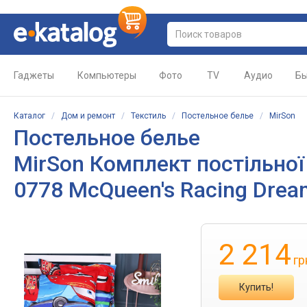
Гаджеты
Компьютеры
Фото
TV
Аудио
Бы
Каталог
/
Дом и ремонт
/
Текстиль
/
Постельное белье
/
MirSon
Постельное белье
MirSon Комплект постільної 
0778 McQueen's Racing Drea
2 214
гр
Купить!