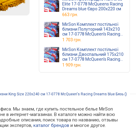
Elite 17-0778 McQueens Racing
Dreams blue Євро 200x220 см
663 грн.
MirSon Комплект постільної
білизни Полуторний 143х210
см 17-0778 McQueen's Racing
Dreams blue Ranforce Elite
1 703 грн.
MirSon Комплект постільної
білизни Двоспальний 175х210
см 17-0778 McQueen's Racing
Dreams blue Ranforce Elite (
1 909 грн.
изни King Size 220х240 см 17-0778 McQueen's Racing Dreams blue Бязь ()
фиса. Мы знаем, где купить постельное белье MirSon
цене в интернет-магазинах. В каталоге можно найти всю
дробные описания, поиск товара по названию, отзывы
ации экспертов,
каталог брендов
и многое другое.