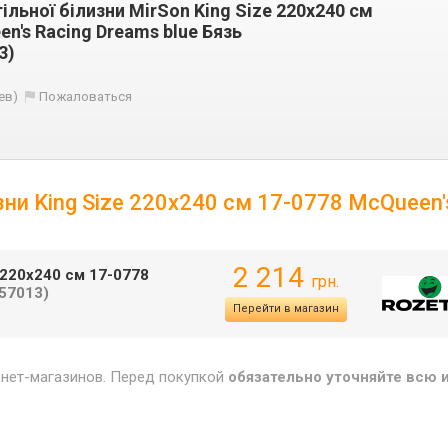
льної білизни MirSon King Size 220х240 см
n's Racing Dreams blue Бязь
3)
ев)
Пожаловаться
зни King Size 220х240 см 17-0778 McQueen'
2 214
 220х240 см 17-0778
грн.
57013)
Перейти в магазин
рнет-магазинов. Перед покупкой
обязательно уточняйте всю