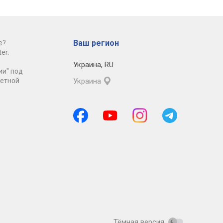
Ваш регион
е?
er.
Украина
,
RU
ии" под
ретной
Украина
Тёмная версия