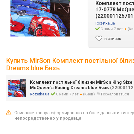
Комплект пості
17-0778 McQuee
(220001125701
Rozetka.ua
С нами 7 лет
(Ки
в список
Купить MirSon Комплект постільної біли
Dreams blue Бязь
Комплект постільної білизни MirSon King Size
McQueen's Racing Dreams blue Бязь
(22000112
Rozetka.ua
С нами 7 лет
(Киев)
Пожаловаться
Описание товара сформировано на базе данных из инте
непосредственно у продавца.