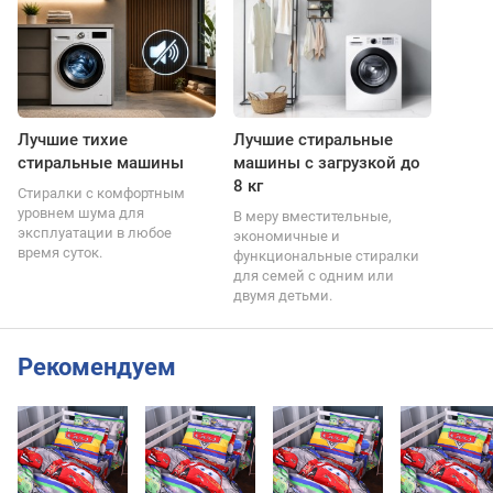
Лучшие тихие
Лучшие стиральные
стиральные машины
машины с загрузкой до
8 кг
Стиралки с комфортным
уровнем шума для
В меру вместительные,
эксплуатации в любое
экономичные и
время суток.
функциональные стиралки
для семей с одним или
двумя детьми.
Рекомендуем