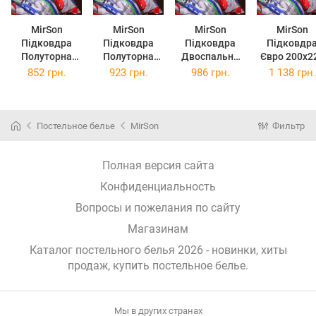
MirSon
MirSon
MirSon
MirSon
Підковдра
Підковдра
Підковдра
Підковдр
Полуторна
Полуторна
Двоспальна
Євро 200х2
143х210 см
Євро 160х220
175х210 см
см Kids Ti
852 грн.
923 грн.
986 грн.
1 138 грн.
Kids Time 17-
см Kids Time
Kids Time 17-
17-0779
0779
17-0779
0779
McQueen\'
McQueen\'s
McQueen\'s
McQueen\'s
Racing Drea
Racing Dreams
Racing Dreams
Racing Dreams
Gray Бязь
Постельное белье
MirSon
Фильтр
Gray Бязь
Gray Бязь
Gray Бязь
Полная версия сайта
Конфиденциальность
Вопросы и пожелания по сайту
Магазинам
Каталог постельного белья 2026 - новинки, хиты
продаж,
купить постельное белье
.
Мы в других странах