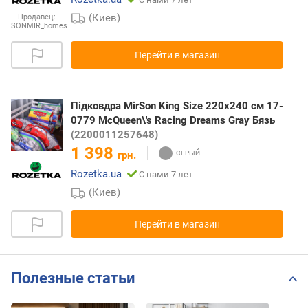
(Киев)
Продавец:
SONMIR_homes
Перейти в магазин
Підковдра MirSon King Size 220х240 см 17-
0779 McQueen\'s Racing Dreams Gray Бязь
(2200011257648)
1 398
грн.
Rozetka.ua
С нами 7 лет
(Киев)
Перейти в магазин
Полезные статьи