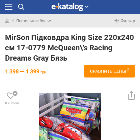
Постельное белье
Фильтр
Искали
раньше
MirSon Підковдра King Size 220х240
см 17-0779 McQueen\'s Racing
Dreams Gray Бязь
2
1 398 — 1 399
СРАВНИТЬ ЦЕНЫ
грн.
в список