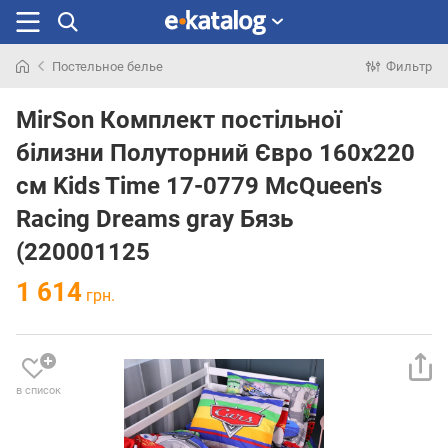
Постельное белье
Фильтр
Искали
раньше
MirSon Комплект постільної
білизни Полуторний Євро 160х220
см Kids Time 17-0779 McQueen's
Racing Dreams gray Бязь
(220001125
1 614
грн.
в список