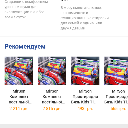
Стиралки с комфортным
уровнем шума для
В меру вместительные,
эксплуатации в любое
экономичные и
время суток.
функциональные стиралки
для семей с одним или
двумя детьми.
Рекомендуем
MirSon
MirSon
MirSon
MirSon
Комплект
Комплект
Простирадло
Простирад
постільної
постільної
Бязь Kids Time
Бязь Kids T
білизни King
білизни
17-0779
17-0779
2 214 грн.
2 815 грн.
493 грн.
565 грн.
Size 220х240
Сімейний
McQueens
McQueens
см Kids Time
2x160x220 см
Racing Dreams
Racing Drea
17-0779
17-0779
gray
gray Євро