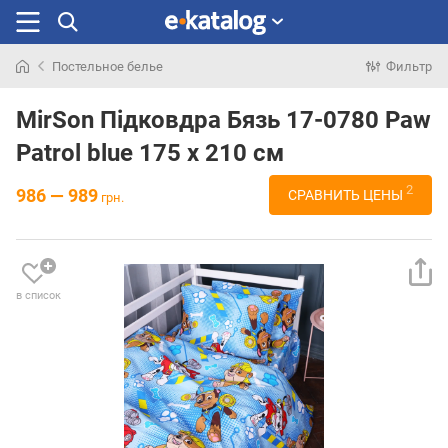
Постельное белье
Фильтр
Искали
раньше
MirSon Підковдра Бязь 17-0780 Paw
Patrol blue 175 x 210 см
2
986 — 989
СРАВНИТЬ ЦЕНЫ
грн.
в список