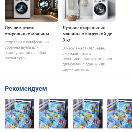
Лучшие тихие
Лучшие стиральные
стиральные машины
машины с загрузкой до
8 кг
Стиралки с комфортным
уровнем шума для
В меру вместительные,
эксплуатации в любое
экономичные и
время суток.
функциональные стиралки
для семей с одним или
двумя детьми.
Рекомендуем