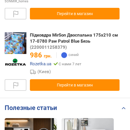
SONMIR_homes
Перейти в магазин
Підковдра MirSon Двоспальна 175х210 см
17-0780 Paw Patrol Blue Бязь
(2200011258379)
986
грн.
Rozetka.ua
С нами 7 лет
(Киев)
Перейти в магазин
Полезные статьи