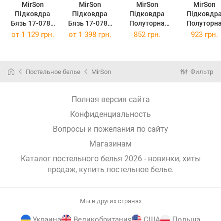
MirSon
MirSon
MirSon
MirSon
Підковдра
Підковдра
Підковдра
Підковдр
Бязь 17-0780
Бязь 17-0780
Полуторна
Полуторн
Paw Patrol blue
Paw Patrol blue
143х210 см
Євро 160х2
от
1 129 грн.
от
1 398 грн.
852 грн.
923 грн.
200 x 220 см
220 x 240 см
Kids Time 17-
см Kids Ti
0780 Paw
17-0780 Pa
Patrol Blue
Patrol Blu
Бязь
Бязь
Постельное белье
MirSon
Фильтр
Полная версия сайта
Конфиденциальность
Вопросы и пожелания по сайту
Магазинам
Каталог постельного белья 2026 - новинки, хиты
продаж,
купить постельное белье
.
Мы в других странах
Украина
Великобритания
США
Польша