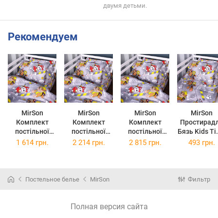
двумя детьми.
Рекомендуем
MirSon
MirSon
MirSon
MirSon
Комплект
Комплект
Комплект
Простирад
постільної
постільної
постільної
Бязь Kids T
білизни
білизни King
білизни
17-0781 Pa
1 614 грн.
2 214 грн.
2 815 грн.
493 грн.
Полуторний
Size 220х240
Сімейний
Patrol gra
Євро 160х220
см 17-0781
2x160x220 см
Полуторни
см 17-0781
Paw Patrol gray
17-0781 Paw
150х220 с
Paw Patrol gray
Бязь
Patrol gray
Постельное белье
MirSon
Фильтр
Бязь
Бязь
Полная версия сайта