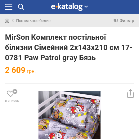
Постельное белье
Фильтр
Искали
раньше
MirSon Комплект постільної
білизни Сімейний 2x143x210 см 17-
0781 Paw Patrol gray Бязь
2 609
грн.
в список