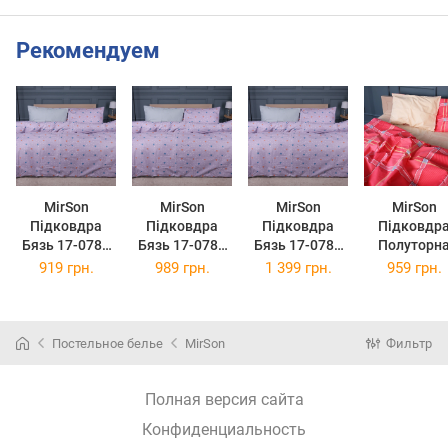
Рекомендуем
MirSon
MirSon
MirSon
MirSon
Підковдра
Підковдра
Підковдра
Підковдр
Бязь 17-0782
Бязь 17-0782
Бязь 17-0782
Полуторн
Pastel Love
Pastel Love
Pastel Love
143х210 см 
919 грн.
989 грн.
1 399 грн.
959 грн.
Print 160 x 220
Print 175 x 210
Print 220 x 240
0783
см
см
см
Checkered
Flame
Ranforce Eli
Постельное белье
MirSon
Фильтр
Полная версия сайта
Конфиденциальность