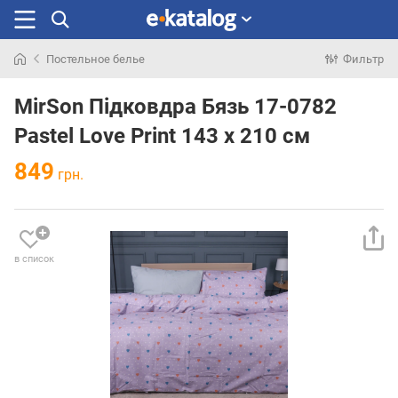
Постельное белье
Фильтр
Искали
раньше
MirSon Підковдра Бязь 17-0782
Pastel Love Print 143 x 210 см
849
грн.
в список