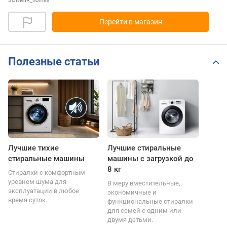
SONMIR_homes
Перейти в магазин
Полезные статьи
Лучшие тихие
Лучшие стиральные
стиральные машины
машины с загрузкой до
8 кг
Стиралки с комфортным
уровнем шума для
В меру вместительные,
эксплуатации в любое
экономичные и
время суток.
функциональные стиралки
для семей с одним или
двумя детьми.