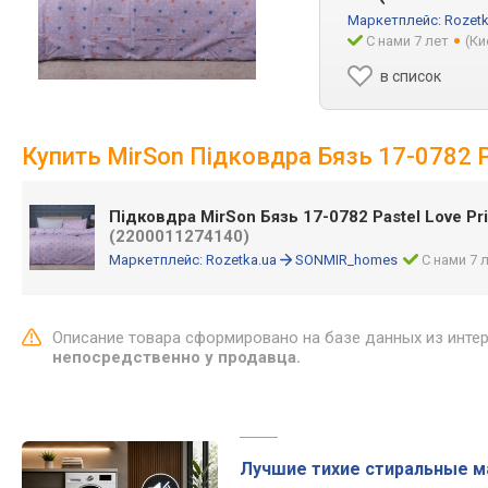
Маркетплейс:
Rozetk
С нами 7 лет
(Ки
в список
Купить MirSon Підковдра Бязь 17-0782 Pa
Підковдра MirSon Бязь 17-0782 Pastel Love Pri
(2200011274140)
Маркетплейс:
Rozetka.ua
SONMIR_homes
С нами 7 
Описание товара сформировано на базе данных из инте
непосредственно у продавца.
Лучшие тихие стиральные 