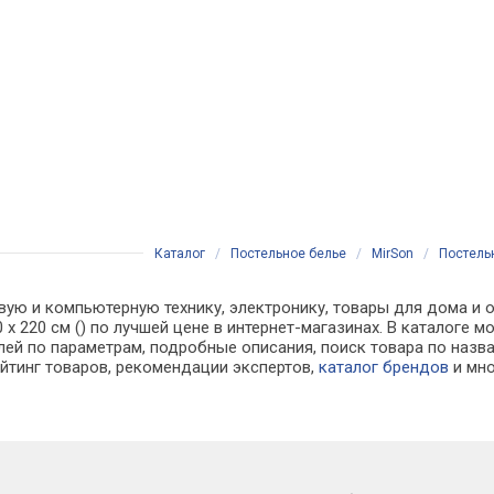
Каталог
/
Постельное белье
/
MirSon
/
Постельн
вую и компьютерную технику, электронику, товары для дома и о
200 x 220 см () по лучшей цене в интернет-магазинах. В катал
лей по параметрам, подробные описания, поиск товара по назв
ейтинг товаров, рекомендации экспертов,
каталог брендов
и мно