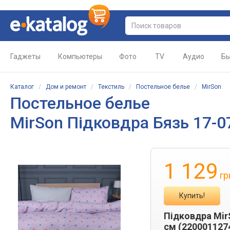
Гаджеты
Компьютеры
Фото
TV
Аудио
Бы
Каталог
/
Дом и ремонт
/
Текстиль
/
Постельное белье
/
MirSon
Постельное белье
MirSon Підковдра Бязь 17-07
1 129
гр
Купить!
Підковдра MirS
см (220001127