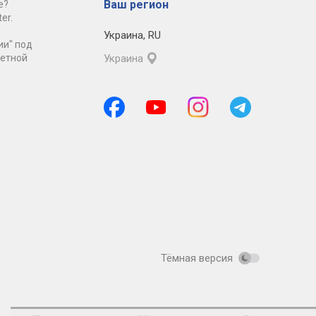
Ваш регион
е?
er.
Украина
,
RU
ии" под
ретной
Украина
Тёмная версия