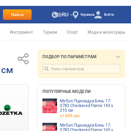
RU
Найти
Украина
Войти
о
Инструмент
Туризм
Спорт
Мода и аксессуары
ПОДБОР ПО ПАРАМЕТРАМ
 см
ПОПУЛЯРНЫЕ МОДЕЛИ
MirSon Підковдра Бязь 17-
0783 Checkered Flame 143 x
210 см
от
849 грн.
MirSon Підковдра Бязь 17-
0783 Checkered Flame 160 x