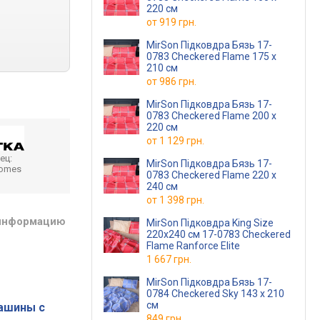
220 см
от
919 грн.
MirSon Підковдра Бязь 17-
0783 Checkered Flame 175 x
210 см
от
986 грн.
MirSon Підковдра Бязь 17-
0783 Checkered Flame 200 x
220 см
от
1 129 грн.
ец:
MirSon Підковдра Бязь 17-
homes
0783 Checkered Flame 220 x
240 см
от
1 398 грн.
 информацию
MirSon Підковдра King Size
220х240 см 17-0783 Checkered
Flame Ranforce Elite
1 667 грн.
MirSon Підковдра Бязь 17-
0784 Checkered Sky 143 x 210
см
ашины с
849 грн.