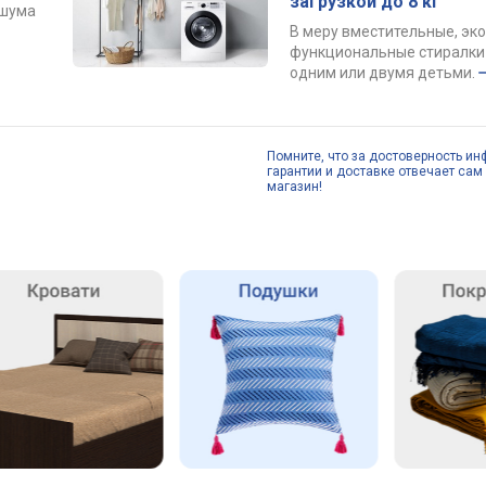
загрузкой до 8 кг
 шума
В меру вместительные, эк
функциональные стиралки 
одним или двумя детьми.
Помните, что за достоверность ин
гарантии и доставке отвечает сам 
магазин!