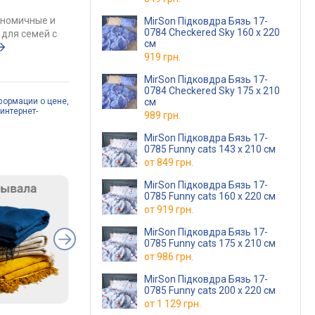
ономичные и
MirSon Підковдра Бязь 17-
0784 Checkered Sky 160 x 220
для семей с
см
919 грн.
MirSon Підковдра Бязь 17-
0784 Checkered Sky 175 x 210
формации о цене,
см
интернет-
989 грн.
MirSon Підковдра Бязь 17-
0785 Funny cats 143 x 210 см
от
849 грн.
MirSon Підковдра Бязь 17-
0785 Funny cats 160 x 220 см
от
919 грн.
MirSon Підковдра Бязь 17-
0785 Funny cats 175 x 210 см
от
986 грн.
MirSon Підковдра Бязь 17-
0785 Funny cats 200 x 220 см
от
1 129 грн.