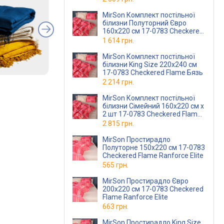
MirSon Комплект постільної
білизни Полуторний Євро
160х220 см 17-0783 Checkered
Flame Бязь
1 614 грн.
MirSon Комплект постільної
білизни King Size 220х240 см
17-0783 Checkered Flame Бязь
2 214 грн.
MirSon Комплект постільної
білизни Сімейний 160x220 см x
2 шт 17-0783 Checkered Flame
Бязь
2 815 грн.
MirSon Простирадло
Полуторне 150х220 см 17-0783
Checkered Flame Ranforce Elite
565 грн.
MirSon Простирадло Євро
200x220 см 17-0783 Checkered
Flame Ranforce Elite
663 грн.
MirSon Простирадло King Size