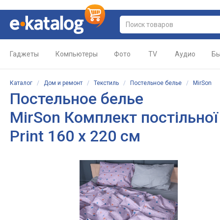
Гаджеты
Компьютеры
Фото
TV
Аудио
Бы
Каталог
/
Дом и ремонт
/
Текстиль
/
Постельное белье
/
MirSon
Постельное белье
MirSon Комплект постільної 
Print 160 x 220 см