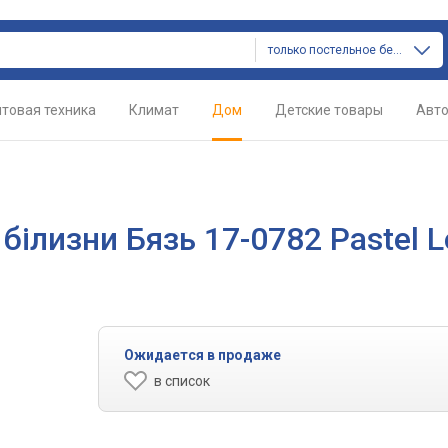
только постельное белье
товая техника
Климат
Дом
Детские товары
Авт
білизни Бязь 17-0782 Pastel 
Ожидается в продаже
в список