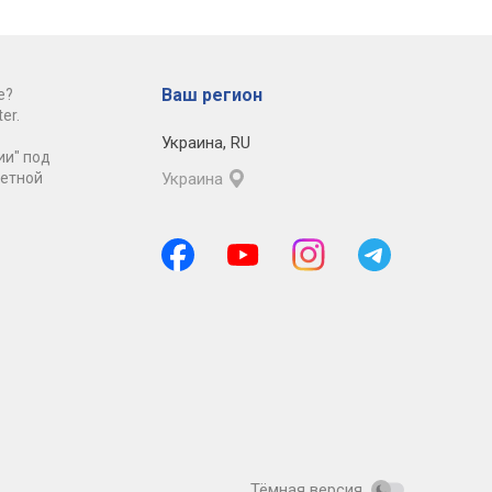
Ваш регион
е?
er.
Украина
,
RU
ии" под
ретной
Украина
Тёмная версия