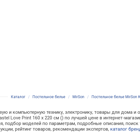
Каталог
/
Постельное белье
/
MirSon
/
Постельное белье MirSon Ко
вую и компьютерную технику, электронику, товары для дома и о
astel Love Print 160 x 220 см () по лучшей цене в интернет-ма
, подбор моделей по параметрам, подробные описания, поиск 
рукции, рейтинг товаров, рекомендации экспертов,
каталог брен