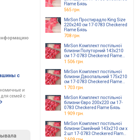
Flame Бязь
565 грн.
MirSon Простирадло King Size
220x240 см 17-0783 Checkered
Flame Бязь
708 грн.
 информацию
MirSon Комплект постільної
білизни Полуторний 143х210
см 17-0783 Checkered Flame
Бязь
1 506 грн.
MirSon Комплект постільної
ашины с
білизни Двоспальний 175х210
см 17-0783 Checkered Flame
Бязь
1 703 грн.
ономичные и
для семей с
MirSon Комплект постільної
білизни Євро 200х220 см 17-
0783 Checkered Flame Бязь
1 909 грн.
MirSon Комплект постільної
білизни Сімейний 143x210 см x
2 шт 17-0783 Checkered Flame
Бязь
2 609 грн.