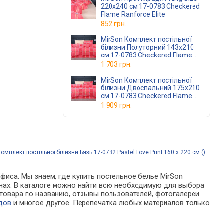
220x240 см 17-0783 Checkered
Flame Ranforce Elite
852 грн.
MirSon Комплект постільної
білизни Полуторний 143х210
см 17-0783 Checkered Flame
Ranforce Elite
1 703 грн.
MirSon Комплект постільної
білизни Двоспальний 175х210
см 17-0783 Checkered Flame
Ranforce Elite
1 909 грн.
мплект постільної білизни Бязь 17-0782 Pastel Love Print 160 x 220 см ()
фиса. Мы знаем, где купить постельное белье MirSon
газинах. В каталоге можно найти всю необходимую для выбора
товара по названию, отзывы пользователей, фотогалереи
дов
и многое другое. Перепечатка любых материалов только