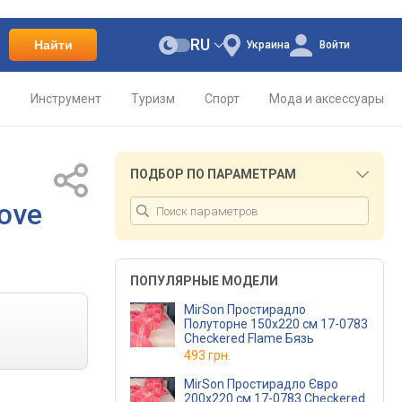
RU
Найти
Украина
Войти
о
Инструмент
Туризм
Спорт
Мода и аксессуары
ПОДБОР ПО ПАРАМЕТРАМ
Love
ПОПУЛЯРНЫЕ МОДЕЛИ
MirSon Простирадло
Полуторне 150х220 см 17-0783
Checkered Flame Бязь
493 грн.
MirSon Простирадло Євро
200x220 см 17-0783 Checkered