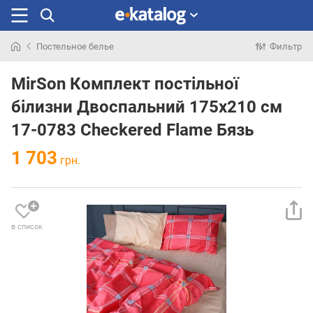
Постельное белье
Фильтр
Искали
раньше
MirSon Комплект постільної
білизни Двоспальний 175х210 см
17-0783 Checkered Flame Бязь
1 703
грн.
в список