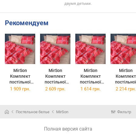
двумя детьми.
Рекомендуем
MirSon
MirSon
MirSon
MirSon
Комплект
Комплект
Комплект
Комплект
постільної
постільної
постільної
постільно
білизни Євро
білизни
білизни
білизни King
1 909 грн.
2 609 грн.
1 614 грн.
2 214 грн.
200х220 см 17-
Сімейний
Полуторний
Size 220х2
0783
143x210 см x 2
Євро 160х220
см 17-078
Checkered
шт 17-0783
см 17-0783
Checkered
Flame Бязь
Checkered
Checkered
Flame Бяз
Постельное белье
MirSon
Фильтр
Flame Бязь
Flame Бязь
Полная версия сайта