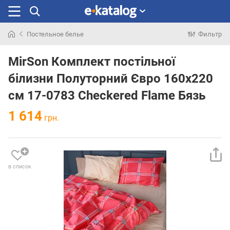
Постельное белье
Фильтр
Искали
раньше
MirSon Комплект постільної
білизни Полуторний Євро 160х220
см 17-0783 Checkered Flame Бязь
1 614
грн.
в список