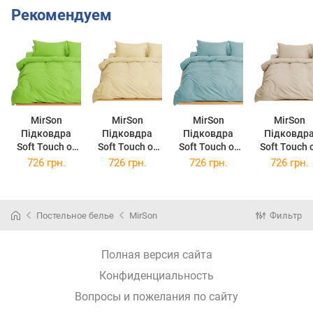
Рекомендуем
MirSon
MirSon
MirSon
MirSon
Підковдра
Підковдра
Підковдра
Підковдр
Soft Touch of
Soft Touch of
Soft Touch of
Soft Touch 
Satin 013 Light
Satin 014 Light
Satin 015
Satin 016
726 грн.
726 грн.
726 грн.
726 грн.
green 110х140
yellow 110х140
Aquamarine
Creamy
см
см
110х140 см
110х140 с
Постельное белье
MirSon
Фильтр
Полная версия сайта
Конфиденциальность
Вопросы и пожелания по сайту