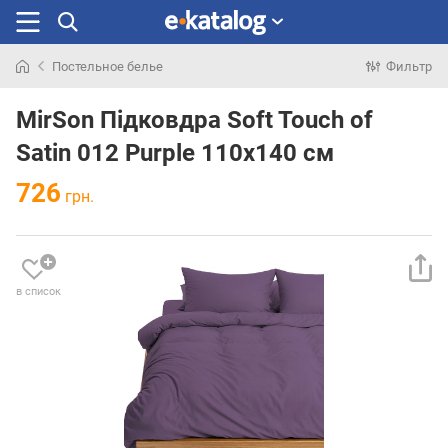
Постельное белье
Фильтр
Искали
раньше
MirSon Підковдра Soft Touch of
Satin 012 Purple 110х140 см
726
грн.
в список