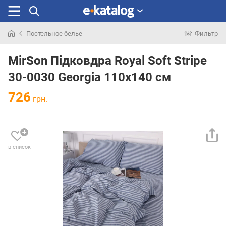
Постельное белье
Фильтр
Искали
раньше
MirSon Підковдра Royal Soft Stripe
30-0030 Georgia 110х140 см
726
грн.
в список