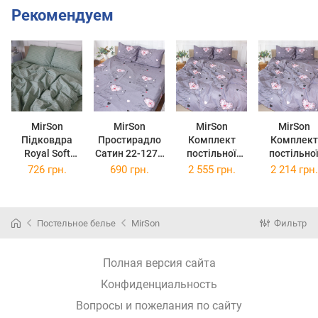
Рекомендуем
MirSon
MirSon
MirSon
MirSon
Підковдра
Простирадло
Комплект
Комплект
Royal Soft
Сатин 22-1277
постільної
постільно
Stripe 30-0031
Happy day
білизни Сатин
білизни Сатин
726 грн.
690 грн.
2 555 грн.
2 214 грн.
Jesse 110х140
150х220 см
22-1277 Happy
22-1277 Hap
см
day
day
Двоспальний
Односпальн
Постельное белье
MirSon
Фильтр
Полная версия сайта
Конфиденциальность
Вопросы и пожелания по сайту