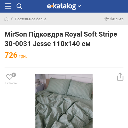
Постельное белье
Фильтр
Искали
раньше
MirSon Підковдра Royal Soft Stripe
30-0031 Jesse 110х140 см
726
грн.
в список