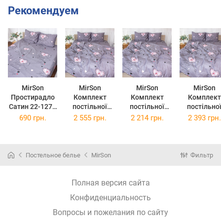
Рекомендуем
MirSon
MirSon
MirSon
MirSon
Простирадло
Комплект
Комплект
Комплект
Сатин 22-1277
постільної
постільної
постільно
Happy day
білизни Сатин
білизни Сатин
білизни Сатин
690 грн.
2 555 грн.
2 214 грн.
2 393 грн.
150х220 см
22-1277 Happy
22-1277 Happy
22-1277 Hap
day
day
day
Двоспальний
Односпальний
Полуторни
Постельное белье
MirSon
Фильтр
Полная версия сайта
Конфиденциальность
Вопросы и пожелания по сайту