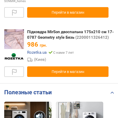
SONMIR_homes
Перейти в магазин
Підковдра MirSon двоспальна 175x210 см 17-
0787 Geometry style Бязь
(2200011326412)
986
грн.
Rozetka.ua
С нами 7 лет
(Киев)
Перейти в магазин
Полезные статьи