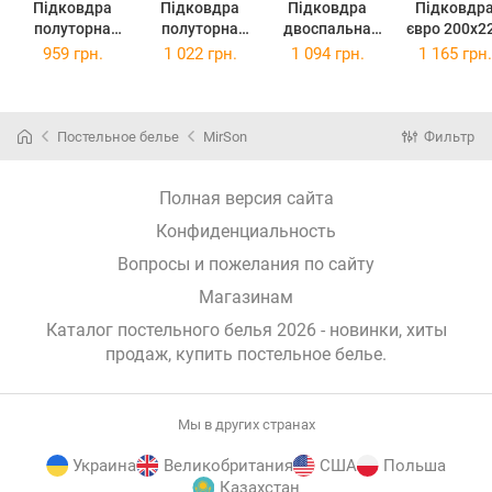
Підковдра
Підковдра
Підковдра
Підковдр
полуторна
полуторна
двоспальна
євро 200x2
143x210 см 17-
євро 160x220
175x210 см 17-
см 17-078
959 грн.
1 022 грн.
1 094 грн.
1 165 грн.
0787 Geometry
см 17-0787
0787 Geometry
Geometry st
style Ranforce
Geometry style
style Ranforce
Ranforce Eli
Elite
Ranforce Elite
Elite
Постельное белье
MirSon
Фильтр
Полная версия сайта
Конфиденциальность
Вопросы и пожелания по сайту
Магазинам
Каталог постельного белья 2026 - новинки, хиты
продаж,
купить постельное белье
.
Мы в других странах
Украина
Великобритания
США
Польша
Казахстан