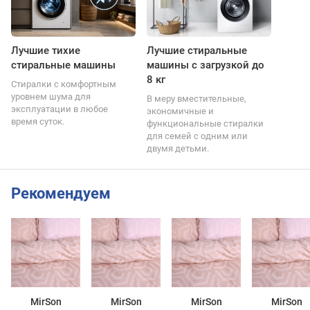
Лучшие тихие
Лучшие стиральные
стиральные машины
машины с загрузкой до
8 кг
Стиралки с комфортным
уровнем шума для
В меру вместительные,
эксплуатации в любое
экономичные и
время суток.
функциональные стиралки
для семей с одним или
двумя детьми.
Рекомендуем
MirSon
MirSon
MirSon
MirSon