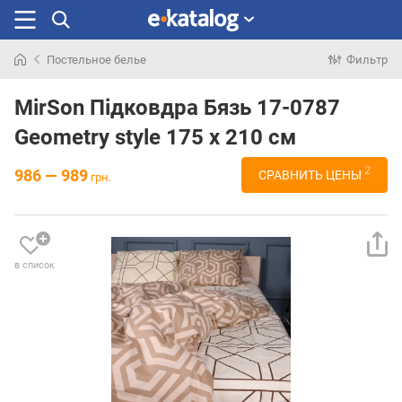
Постельное белье
Фильтр
Искали
раньше
MirSon Підковдра Бязь 17-0787
Geometry style 175 x 210 см
2
986 — 989
СРАВНИТЬ ЦЕНЫ
грн.
в список