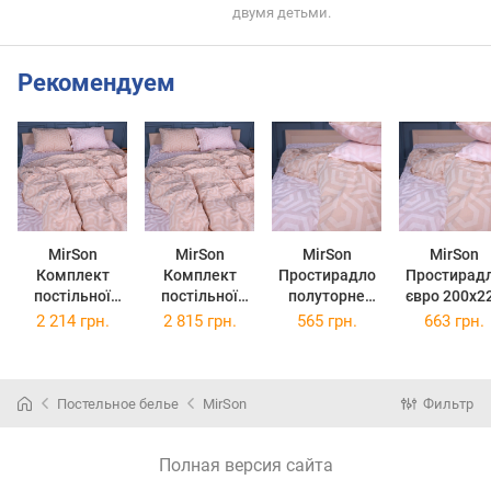
двумя детьми.
Рекомендуем
MirSon
MirSon
MirSon
MirSon
Комплект
Комплект
Простирадло
Простирад
постільної
постільної
полуторне
євро 200x2
білизни King
білизни
150x220 см 17-
см 17-078
2 214 грн.
2 815 грн.
565 грн.
663 грн.
Size 220х240
Сімейний 2 x
0787 Geometry
Geometry st
см 17-0787
160 х 220 см
style Бязь
Бязь
Geometry style
17-0787
Бязь
Geometry style
Постельное белье
MirSon
Фильтр
Бязь
Полная версия сайта