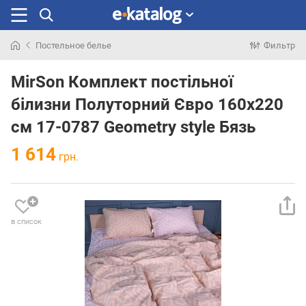
Постельное белье
Фильтр
Искали
раньше
MirSon Комплект постільної
білизни Полуторний Євро 160х220
см 17-0787 Geometry style Бязь
1 614
грн.
в список