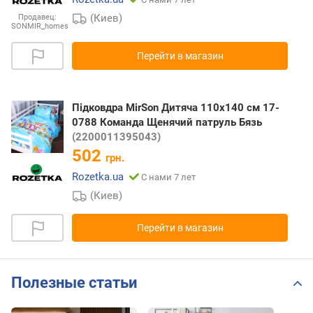
(Киев)
Продавец:
SONMIR_homes
Перейти в магазин
Підковдра MirSon Дитяча 110х140 см 17-
0788 Команда Щенячий патруль Бязь
(2200011395043)
502
грн.
Rozetka.ua
С нами 7 лет
(Киев)
Перейти в магазин
Полезные статьи