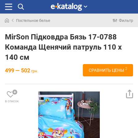
Постельное белье
Фильтр
Искали
раньше
MirSon Підковдра Бязь 17-0788
Команда Щенячий патруль 110 x
140 см
2
499 — 502
СРАВНИТЬ ЦЕНЫ
грн.
в список