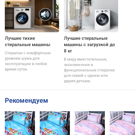
Лучшие тихие
Лучшие стиральные
стиральные машины
машины с загрузкой до
8 кг
Стиралки с комфортным
уровнем шума для
В меру вместительные,
эксплуатации в любое
экономичные и
время суток.
функциональные стиралки
для семей с одним или
двумя детьми.
Рекомендуем