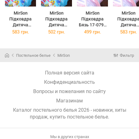
MirSon
MirSon
MirSon
MirSon
Підковдра
Підковдра
Підковдра
Підковдр
Дитяча
Дитяча
Бязь 17-0790
Дитяча
110х140 см 17-
110х140 см
Єдиноріг на
110х140 см 
583 грн.
502 грн.
499 грн.
583 грн.
0788 Команда
Kids Time 17-
веселці 110 x
0790 Єдинор
Щенячий
0788 Команда
140 см
на веселц
патруль
Щенячий
Ranforce Eli
Ranforce Elite
патруль Бязь
Постельное белье
MirSon
Фильтр
Полная версия сайта
Конфиденциальность
Вопросы и пожелания по сайту
Магазинам
Каталог постельного белья 2026 - новинки, хиты
продаж,
купить постельное белье
.
Мы в других странах