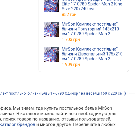
Elite 17-0789 Spider-Man 2 King
Size 220x240 см
852 грн.
MirSon Комплект постільної
білизни Полуторний 143х210
см 17-0789 Spider-Man 2
Ranforce Elite
1 703 грн.
MirSon Комплект постільної
білизни Двоспальний 175х210
см 17-0789 Spider-Man 2
Ranforce Elite
1 909 грн.
ект постільної білизни Бязь 17-0790 Єдиноріг на веселці 160 x 220 см ()
фиса. Мы знаем, где купить постельное белье MirSon
магазинах. В каталоге можно найти всю необходимую для
 поиск товара по названию, отзывы пользователей,
каталог брендов
и многое другое. Перепечатка любых