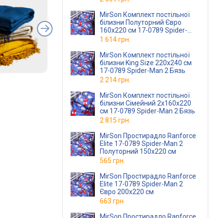
MirSon Комплект постільної
білизни Полуторний Євро
160х220 см 17-0789 Spider-
Man 2 Бязь
1 614 грн.
MirSon Комплект постільної
білизни King Size 220х240 см
17-0789 Spider-Man 2 Бязь
2 214 грн.
MirSon Комплект постільної
білизни Сімейний 2x160x220
см 17-0789 Spider-Man 2 Бязь
2 815 грн.
MirSon Простирадло Ranforce
Elite 17-0789 Spider-Man 2
Полуторний 150х220 см
565 грн.
MirSon Простирадло Ranforce
Elite 17-0789 Spider-Man 2
Євро 200x220 см
663 грн.
MirSon Простирадло Ranforce