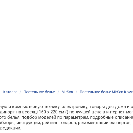
Каталог
/
Постельное белье
/
MirSon
/
Постельное белье MirSon Компл
вую и компьютерную технику, электронику, товары для дома и о
диноріг на веселці 160 x 220 см () по лучшей цене в интернет-
о белья, подбор моделей по параметрам, подробные описания,
обзоры, инструкции, рейтинг товаров, рекомендации экспертов,
 редакции.