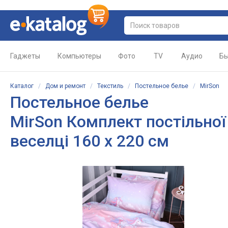
Гаджеты
Компьютеры
Фото
TV
Аудио
Бы
Каталог
/
Дом и ремонт
/
Текстиль
/
Постельное белье
/
MirSon
Постельное белье
MirSon Комплект постільної
веселці 160 x 220 см