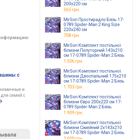
200x220 см
565 грн.
MirSon Простирадло Бязь 17-
0789 Spider-Man 2 King Size
220x240 см
708 грн.
 информацию
MirSon Комплект постільної
білизни Полуторний 143х210
см 17-0789 Spider-Man 2 Бязь
1 506 грн.
MirSon Комплект постільної
ашины с
білизни Двоспальний 175х210
см 17-0789 Spider-Man 2 Бязь
1 703 грн.
ономичные и
для семей с
MirSon Комплект постільної
білизни Євро 200х220 см 17-
0789 Spider-Man 2 Бязь
1 909 грн.
MirSon Комплект постільної
білизни Сімейний 2x143x210
см 17-0789 Spider-Man 2 Бязь
2 609 грн.