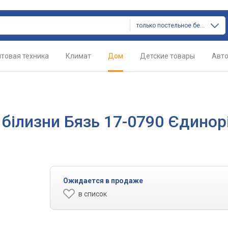
только постельное белье
товая техника
Климат
Дом
Детские товары
Авт
 білизни Бязь 17-0790 Єдинорі
Ожидается в продаже
в список