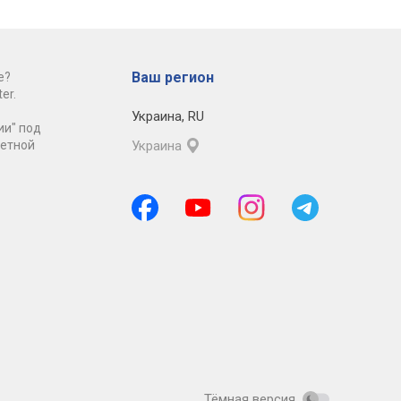
Ваш регион
е?
er.
Украина
,
RU
ии" под
ретной
Украина
Тёмная версия