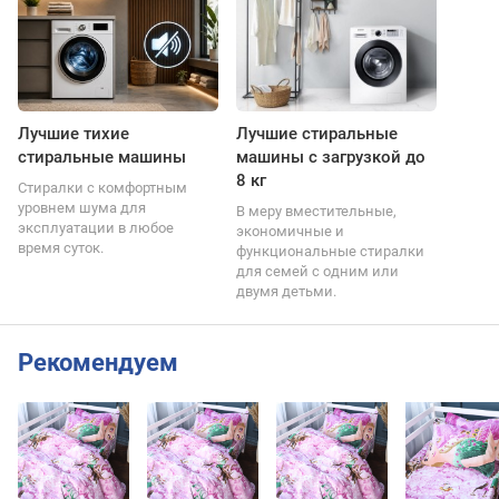
Лучшие тихие
Лучшие стиральные
стиральные машины
машины с загрузкой до
8 кг
Стиралки с комфортным
уровнем шума для
В меру вместительные,
эксплуатации в любое
экономичные и
время суток.
функциональные стиралки
для семей с одним или
двумя детьми.
Рекомендуем