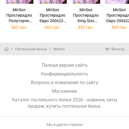
MirSon
MirSon
MirSon
MirSon
Простирадло
Простирадло
Простирадло
Простирад
Полуторне
Євро 200x220
King Size
Євро 200x2
150х220 см 17-
см 17-0791
220x240 см 17-
см Kids Ti
565 грн.
663 грн.
852 грн.
565 грн.
0791 Frozen
Frozen pink
0791 Frozen
17-0791 Fro
pink Ranforce
Ranforce Elite
pink Ranforce
pink Бязь
Elite
Elite
Постельное белье
MirSon
Фильтр
Полная версия сайта
Конфиденциальность
Вопросы и пожелания по сайту
Магазинам
Каталог постельного белья 2026 - новинки, хиты
продаж,
купить постельное белье
.
Мы в других странах