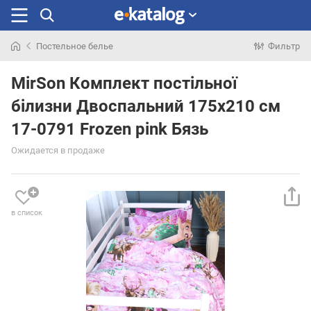
Постельное белье
Фильтр
Искали
раньше
MirSon Комплект постільної
білизни Двоспальний 175x210 см
17-0791 Frozen pink Бязь
Ожидается в продаже
в список