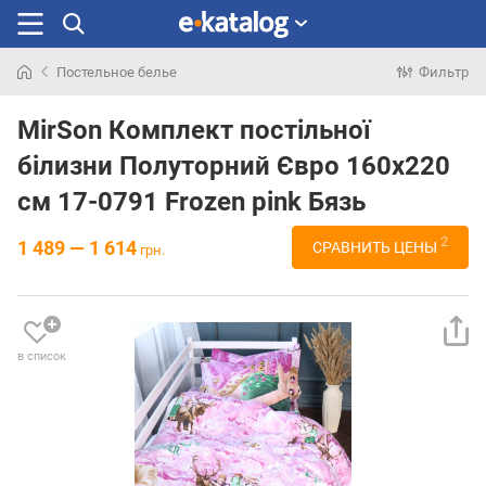
Постельное белье
Фильтр
Искали
раньше
MirSon Комплект постільної
білизни Полуторний Євро 160x220
см 17-0791 Frozen pink Бязь
2
1 489 — 1 614
СРАВНИТЬ ЦЕНЫ
грн.
в список