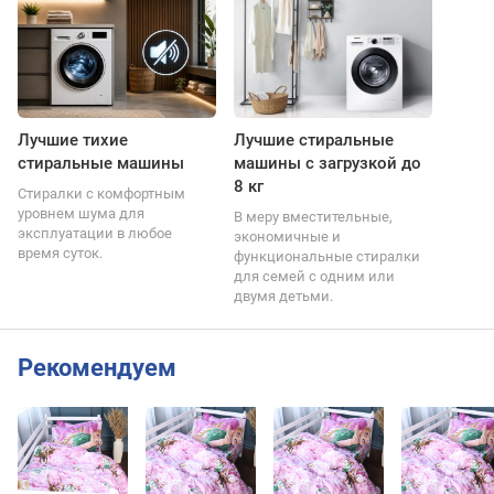
Лучшие тихие
Лучшие стиральные
стиральные машины
машины с загрузкой до
8 кг
Стиралки с комфортным
уровнем шума для
В меру вместительные,
эксплуатации в любое
экономичные и
время суток.
функциональные стиралки
для семей с одним или
двумя детьми.
Рекомендуем