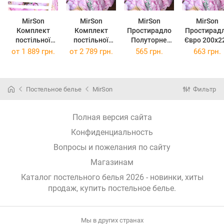
MirSon
MirSon
MirSon
MirSon
Комплект
Комплект
Простирадло
Простирад
постільної
постільної
Полуторне
Євро 200x2
білизни King
білизни
150х220 см 17-
см 17-079
от
1 889 грн.
от
2 789 грн.
565 грн.
663 грн.
Size 220x240
Сімейний 2 x
0791 Frozen
Frozen pin
см 17-0791
160 x 220 см
pink Ranforce
Ranforce Eli
Frozen pink
17-0791 Frozen
Elite
Бязь
pink Бязь
Постельное белье
MirSon
Фильтр
Полная версия сайта
Конфиденциальность
Вопросы и пожелания по сайту
Магазинам
Каталог постельного белья 2026 - новинки, хиты
продаж,
купить постельное белье
.
Мы в других странах