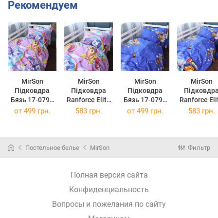
Рекомендуем
MirSon
MirSon
MirSon
MirSon
Підковдра
Підковдра
Підковдра
Підковдр
Бязь 17-0793
Ranforce Elite
Бязь 17-0794
Ranforce Eli
My Little Pony
17-0793 My
Paw Patrol
17-0794 Pa
от
499 грн.
583 грн.
от
499 грн.
583 грн.
110х140 см
Little Pony
Winter blue
Patrol Wint
110х140 см
110х140 см
blue 110х1
см
Постельное белье
MirSon
Фильтр
Полная версия сайта
Конфиденциальность
Вопросы и пожелания по сайту