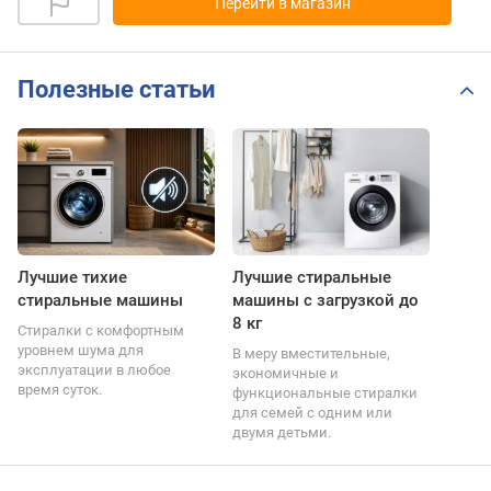
Перейти в магазин
Полезные статьи
Лучшие тихие
Лучшие стиральные
стиральные машины
машины с загрузкой до
8 кг
Стиралки с комфортным
уровнем шума для
В меру вместительные,
эксплуатации в любое
экономичные и
время суток.
функциональные стиралки
для семей с одним или
двумя детьми.