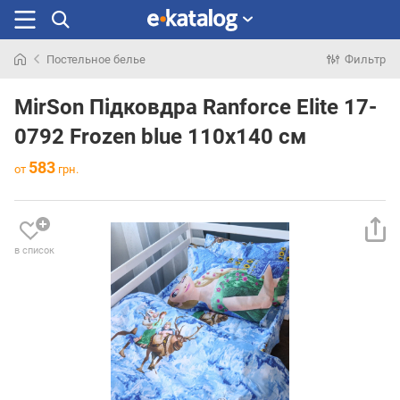
Постельное белье
Фильтр
Искали
раньше
MirSon Підковдра Ranforce Elite 17-
0792 Frozen blue 110х140 см
583
от
грн.
в список