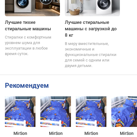
Лучшие тихие
Лучшие стиральные
стиральные машины
машины с загрузкой до
8 кг
Стиралки с комфортным
уровнем шума для
В меру вместительные,
эксплуатации в любое
экономичные и
время суток.
функциональные стиралки
для семей с одним или
двумя детьми.
Рекомендуем
MirSon
MirSon
MirSon
MirSon