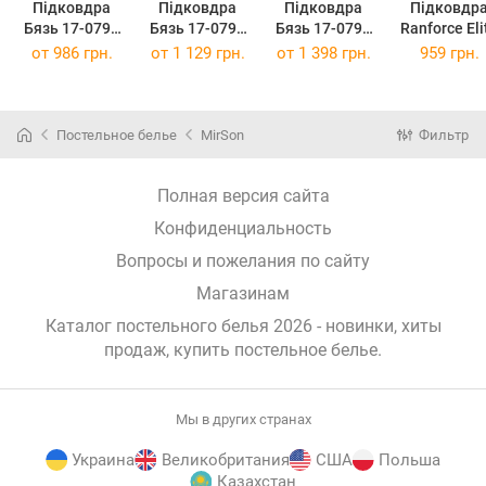
Підковдра
Підковдра
Підковдра
Підковдр
Бязь 17-0794
Бязь 17-0794
Бязь 17-0794
Ranforce Eli
Paw Patrol
Paw Patrol
Paw Patrol
17-0794 Pa
от
986 грн.
от
1 129 грн.
от
1 398 грн.
959 грн.
Winter blue 175
Winter blue 200
Winter blue 220
Patrol Wint
x 210 см
x 220 см
x 240 см
blue 143х2
см
Постельное белье
MirSon
Фильтр
Полная версия сайта
Конфиденциальность
Вопросы и пожелания по сайту
Магазинам
Каталог постельного белья 2026 - новинки, хиты
продаж,
купить постельное белье
.
Мы в других странах
Украина
Великобритания
США
Польша
Казахстан