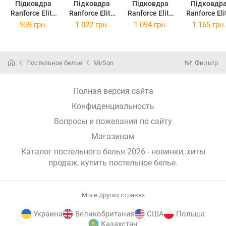
Підковдра
Підковдра
Підковдра
Підковдр
Ranforce Elite
Ranforce Elite
Ranforce Elite
Ranforce Eli
17-0796 Marvel
17-0796 Marvel
17-0796 Marvel
17-0796 Mar
959 грн.
1 022 грн.
1 094 грн.
1 165 грн.
143х210 см
160х220 см
175х210 см
200х220 с
Постельное белье
MirSon
Фильтр
Полная версия сайта
Конфиденциальность
Вопросы и пожелания по сайту
Магазинам
Каталог постельного белья 2026 - новинки, хиты
продаж,
купить постельное белье
.
Мы в других странах
Украина
Великобритания
США
Польша
Казахстан