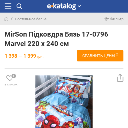
Постельное белье
Фильтр
Искали
раньше
MirSon Підковдра Бязь 17-0796
Marvel 220 x 240 см
2
1 398 — 1 399
СРАВНИТЬ ЦЕНЫ
грн.
в список