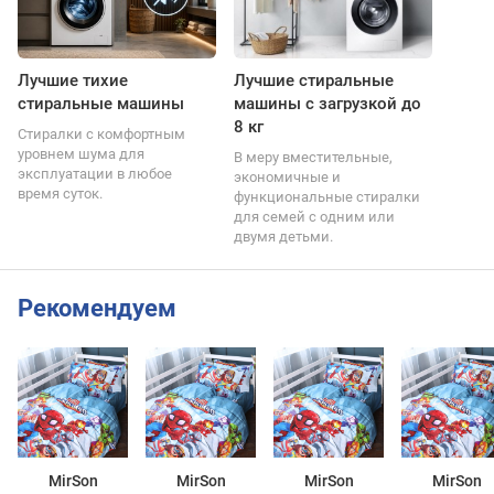
Лучшие тихие
Лучшие стиральные
стиральные машины
машины с загрузкой до
8 кг
Стиралки с комфортным
уровнем шума для
В меру вместительные,
эксплуатации в любое
экономичные и
время суток.
функциональные стиралки
для семей с одним или
двумя детьми.
Рекомендуем
MirSon
MirSon
MirSon
MirSon