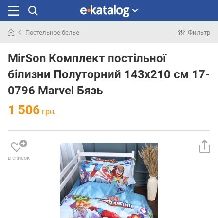
Постельное белье
Фильтр
Искали
раньше
MirSon Комплект постільної
білизни Полуторний 143x210 см 17-
0796 Marvel Бязь
1 506
грн.
в список