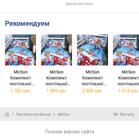
двумя детьми.
Рекомендуем
MirSon
MirSon
MirSon
MirSon
Комплект
Комплект
Комплект
Комплект
постільної
постільної
постільної
постільно
білизни
білизни Євро
білизни
білизни
1 703 грн.
1 909 грн.
2 609 грн.
1 614 грн.
Двоспальний
200x220 см 17-
Сімейний 2 x
Полуторни
175x210 см 17-
0796 Marvel
143 x 210 см
Євро 160x2
0796 Marvel
Бязь
17-0796 Marvel
см 17-079
Бязь
Бязь
Marvel Бяз
Постельное белье
MirSon
Фильтр
Полная версия сайта