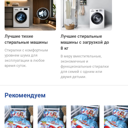
Лучшие тихие
Лучшие стиральные
стиральные машины
машины с загрузкой до
8 кг
Стиралки с комфортным
уровнем шума для
В меру вместительные,
эксплуатации в любое
экономичные и
время суток.
функциональные стиралки
для семей с одним или
двумя детьми.
Рекомендуем