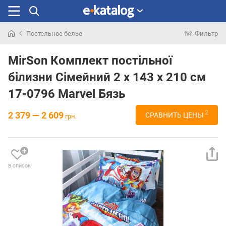
Постельное белье
Фильтр
Искали
раньше
MirSon Комплект постільної
білизни Сімейний 2 x 143 x 210 см
17-0796 Marvel Бязь
2
2 379 — 2 609
СРАВНИТЬ ЦЕНЫ
грн.
в список