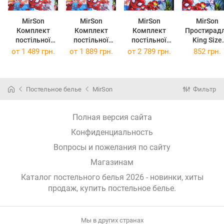
MirSon
MirSon
MirSon
MirSon
Комплект
Комплект
Комплект
Простирад
постільної
постільної
постільної
King Size
білизни
білизни King
білизни
220x240 см 
от
1 489 грн.
от
1 889 грн.
от
2 789 грн.
852 грн.
Полуторний
Size 220x240
Сімейний 2 x
0796 Marve
Євро 160x220
см 17-0796
160 x 220 см
Ranforce Eli
см 17-0796
Marvel Бязь
17-0796 Marvel
Marvel Бязь
Бязь
Постельное белье
MirSon
Фильтр
Полная версия сайта
Конфиденциальность
Вопросы и пожелания по сайту
Магазинам
Каталог постельного белья 2026 - новинки, хиты
продаж,
купить постельное белье
.
Мы в других странах