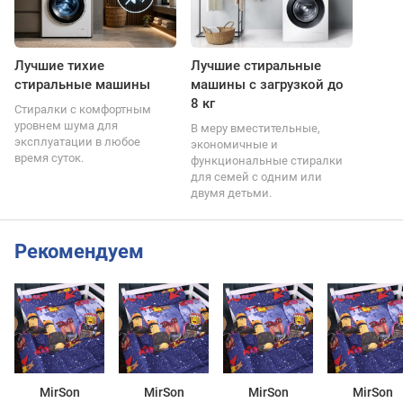
Лучшие тихие
Лучшие стиральные
стиральные машины
машины с загрузкой до
8 кг
Стиралки с комфортным
уровнем шума для
В меру вместительные,
эксплуатации в любое
экономичные и
время суток.
функциональные стиралки
для семей с одним или
двумя детьми.
Рекомендуем
MirSon
MirSon
MirSon
MirSon