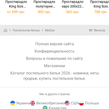
Простирадло
Простирадло
Простирадло
Простирад
King Size
полуторне
євро 200x220
King Size
220x240 см 17-
150x220 см
см Kids Time
220x240 с
от
699 грн.
493 грн.
565 грн.
708 грн.
0797 Roblox
Kids Time 17-
17-0797 Roblox
Kids Time 1
Бязь
0797 Roblox
Бязь
0797 Roblo
Бязь
Бязь
Постельное белье
MirSon
Фильтр
Полная версия сайта
Конфиденциальность
Вопросы и пожелания по сайту
Магазинам
Каталог постельного белья 2026 - новинки, хиты
продаж,
купить постельное белье
.
Мы в других странах
Украина
Великобритания
США
Польша
Казахстан