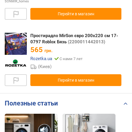
SONMIR_homes
Перейти в магазин
Простирадло MirSon євро 200x220 см 17-
0797 Roblox Бязь
(2200011442013)
565
грн.
Rozetka.ua
С нами 7 лет
(Киев)
Перейти в магазин
Полезные статьи