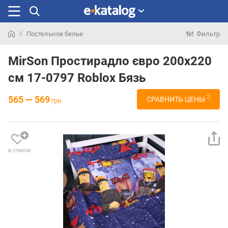
Постельное белье
Фильтр
Искали
раньше
MirSon Простирадло євро 200x220
см 17-0797 Roblox Бязь
2
565 — 569
СРАВНИТЬ ЦЕНЫ
грн.
в список