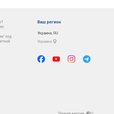
Ваш регион
е?
er.
Украина
,
RU
ии" под
ретной
Украина
Тёмная версия