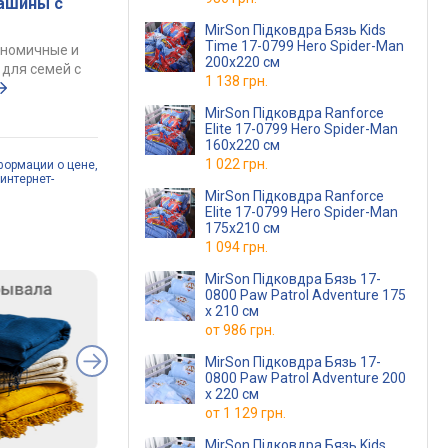
ашины с
MirSon Підковдра Бязь Kids
Time 17-0799 Hero Spider-Man
ономичные и
200х220 см
для семей с
1 138 грн.
MirSon Підковдра Ranforce
Elite 17-0799 Hero Spider-Man
160х220 см
1 022 грн.
формации о цене,
интернет-
MirSon Підковдра Ranforce
Elite 17-0799 Hero Spider-Man
175х210 см
1 094 грн.
MirSon Підковдра Бязь 17-
0800 Paw Patrol Adventure 175
x 210 см
от
986 грн.
MirSon Підковдра Бязь 17-
0800 Paw Patrol Adventure 200
x 220 см
от
1 129 грн.
MirSon Підковдра Бязь Kids