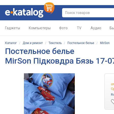
Гаджеты
Компьютеры
Фото
TV
Аудио
Бы
Каталог
/
Дом и ремонт
/
Текстиль
/
Постельное белье
/
MirSon
Постельное белье
MirSon Підковдра Бязь 17-0
о
С
R