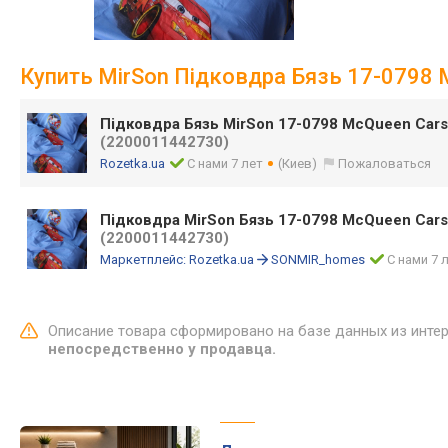
Купить MirSon Підковдра Бязь 17-0798 
Підковдра Бязь MirSon 17-0798 McQueen Cars
(2200011442730)
Rozetka.ua
С нами 7 лет
(Киев)
Пожаловаться
Підковдра MirSon Бязь 17-0798 McQueen Cars
(2200011442730)
Маркетплейс:
Rozetka.ua
SONMIR_homes
С нами 7 
Описание товара сформировано на базе данных из инте
непосредственно у продавца.