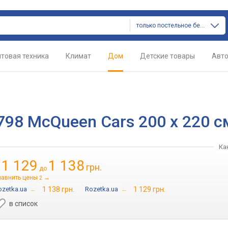
только постельное белье
товая техника
Климат
Дом
Детские товары
Авт
798 McQueen Cars 200 x 220 с
Ка
1 129
1 138
грн.
т
до
равнить цены
→
2
ozetka.ua
→
1 138 грн.
Rozetka.ua
→
1 129 грн.
в список