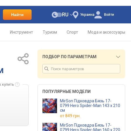
RU
Найти
Украина
Войти
о
Инструмент
Туризм
Спорт
Мода и аксессуары
ПОДБОР ПО ПАРАМЕТРАМ
м
к купить
ПОПУЛЯРНЫЕ МОДЕЛИ
MirSon Підковдра Бязь 17-
0799 Hero Spider-Man 143 x 210
см
от
849 грн.
MirSon Підковдра Бязь 17-
0799 Hero Spider-Man 160 x 220