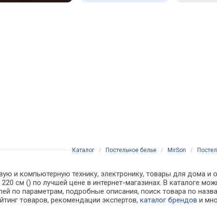
Каталог
/
Постельное белье
/
MirSon
/
Постел
вую и компьютерную технику, электронику, товары для дома и о
x 220 см () по лучшей цене в интернет-магазинах. В каталоге
лей по параметрам, подробные описания, поиск товара по назв
ейтинг товаров, рекомендации экспертов,
каталог брендов
и мно