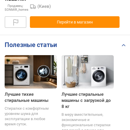
(Киев)
Продавец:
SONMIR_homes
Перейти в магазин
Полезные статьи
Лучшие тихие
Лучшие стиральные
стиральные машины
машины с загрузкой до
8 кг
Стиралки с комфортным
уровнем шума для
В меру вместительные,
эксплуатации в любое
экономичные и
время суток.
функциональные стиралки