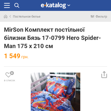
Постельное белье
Фильтр
Искали
раньше
MirSon Комплект постільної
білизни Бязь 17-0799 Hero Spider-
Man 175 x 210 см
1 549
грн.
в список