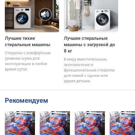
Лучшие тихие
Лучшие стиральные
стиральные машины
машины с загрузкой до
8 кг
Стиралки с комфортным
уровнем шума для
В меру вместительные,
эксплуатации в любое
экономичные и
время суток.
функциональные стиралки
для семей с одним или
двумя детьми.
Рекомендуем