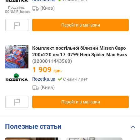
(Киев)
Продавец:
SONMIR_homes
Перейти в магазин
Комплект постільної білизни Mirson Євро
200х220 см 17-0799 Hero Spider-Man Бязь
(2200011443560)
1 909
грн.
Rozetka.ua
С нами 7 лет
(Киев)
Перейти в магазин
Полезные статьи