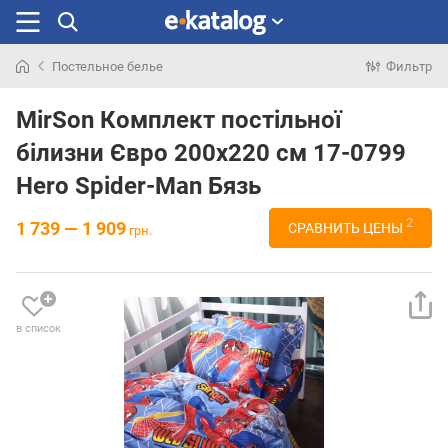
Постельное белье
Фильтр
Искали
раньше
MirSon Комплект постільної
білизни Євро 200х220 см 17-0799
Hero Spider-Man Бязь
2
1 739 — 1 909
СРАВНИТЬ ЦЕНЫ
грн.
в список