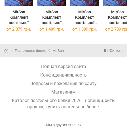
MirSon
MirSon
MirSon
MirSon
Комплект
Комплект
Комплект
Комплект
постільної
постільної
постільної
постільно
білизни
білизни
білизни King
білизни
от
2 379 грн.
от
1 489 грн.
от
1 889 грн.
от
2 789 гр
Сімейний
Полуторний
Size 220х240
Сімейний
2x143x210 см
Євро 160х220
см 17-0799
2x160x220 
17-0799 Hero
см 17-0799
Hero Spider-
17-0799 He
Spider-Man
Hero Spider-
Man Бязь
Spider-Ma
Постельное белье
MirSon
Фильтр
Бязь
Man Бязь
Бязь
Полная версия сайта
Конфиденциальность
Вопросы и пожелания по сайту
Магазинам
Каталог постельного белья 2026 - новинки, хиты
продаж,
купить постельное белье
.
Мы в других странах