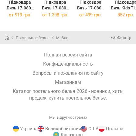
Підковдра
Підковдра
Підковдра
Підковдр
Бязь 17-0800
Бязь 17-0800
Бязь 17-0800
Бязь Kids T
Paw Patrol
Paw Patrol
Paw Patrol
17-0800 Pa
от
919 грн.
от
1 398 грн.
от
499 грн.
852 грн.
Adventure 160
Adventure 220
Adventure 110
Patrol
x 220 см
x 240 см
x 140 см
Adventure
143х210 с
Постельное белье
MirSon
Фильтр
Полная версия сайта
Конфиденциальность
Вопросы и пожелания по сайту
Магазинам
Каталог постельного белья 2026 - новинки, хиты
продаж,
купить постельное белье
.
Мы в других странах
Украина
Великобритания
США
Польша
Казахстан