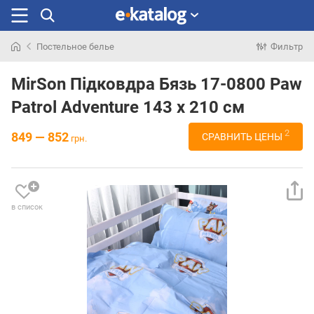
Постельное белье
Фильтр
Искали
раньше
MirSon Підковдра Бязь 17-0800 Paw
Patrol Adventure 143 x 210 см
2
849 — 852
СРАВНИТЬ ЦЕНЫ
грн.
в список