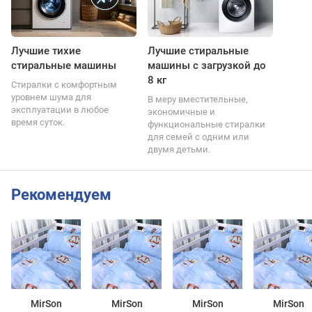
Лучшие тихие
Лучшие стиральные
стиральные машины
машины с загрузкой до
8 кг
Стиралки с комфортным
уровнем шума для
В меру вместительные,
эксплуатации в любое
экономичные и
время суток.
функциональные стиралки
для семей с одним или
двумя детьми.
Рекомендуем
MirSon
MirSon
MirSon
MirSon