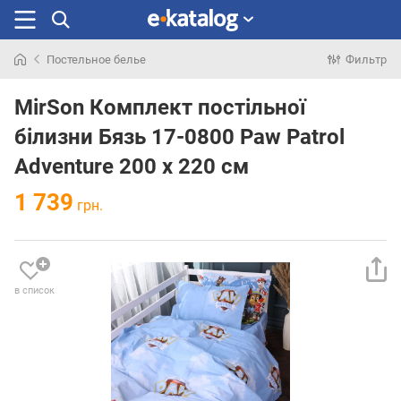
Постельное белье
Фильтр
Искали
раньше
MirSon Комплект постільної
білизни Бязь 17-0800 Paw Patrol
Adventure 200 x 220 см
1 739
грн.
в список