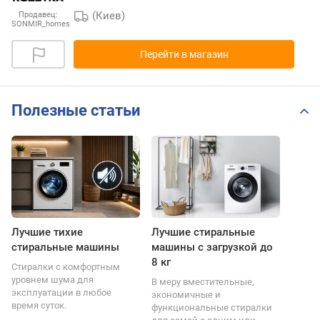
(Киев)
Продавец:
SONMIR_homes
Перейти в магазин
Полезные статьи
Лучшие тихие
Лучшие стиральные
стиральные машины
машины с загрузкой до
8 кг
Стиралки с комфортным
уровнем шума для
В меру вместительные,
эксплуатации в любое
экономичные и
время суток.
функциональные стиралки