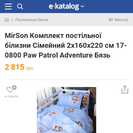
Постельное белье
Фильтр
Искали
раньше
MirSon Комплект постільної
білизни Сімейний 2x160x220 см 17-
0800 Paw Patrol Adventure Бязь
2 815
грн.
в список