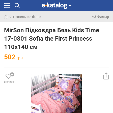
Постельное белье
Фильтр
Искали
раньше
MirSon Підковдра Бязь Kids Time
17-0801 Sofia the First Princess
110х140 см
502
грн.
в список