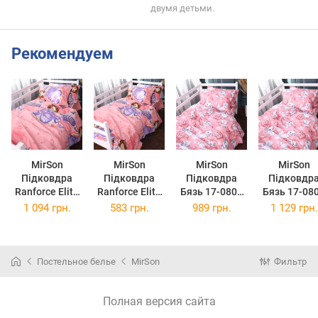
двумя детьми.
Рекомендуем
MirSon
MirSon
MirSon
MirSon
Підковдра
Підковдра
Підковдра
Підковдр
Ranforce Elite
Ranforce Elite
Бязь 17-0802
Бязь 17-08
17-0801 Sofia
17-0801 Sofia
Marie 175 x
Marie 200 
1 094 грн.
583 грн.
989 грн.
1 129 грн.
the First
the First
210 см
220 см
Princess
Princess
175х210 см
110х140 см
Постельное белье
MirSon
Фильтр
Полная версия сайта