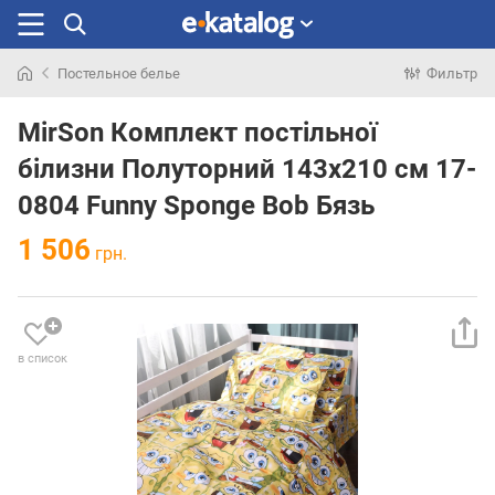
Постельное белье
Фильтр
Искали
раньше
MirSon Комплект постільної
білизни Полуторний 143х210 см 17-
0804 Funny Sponge Bob Бязь
1 506
грн.
в список