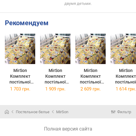
двумя детьми.
Рекомендуем
MirSon
MirSon
MirSon
MirSon
Комплект
Комплект
Комплект
Комплект
постільної
постільної
постільної
постільно
білизни
білизни Євро
білизни
білизни
1 703 грн.
1 909 грн.
2 609 грн.
1 614 грн.
Двоспальний
200х220 см 17-
Сімейний
Полуторни
175х210 см 17-
0804 Funny
2x143x210 см
Євро 160х2
0804 Funny
Sponge Bob
17-0804 Funny
см 17-080
Sponge Bob
Бязь
Sponge Bob
Funny Spon
Постельное белье
MirSon
Фильтр
Бязь
Бязь
Bob Бязь
Полная версия сайта