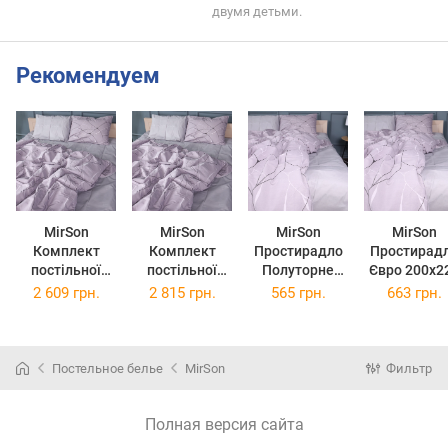
двумя детьми.
Рекомендуем
MirSon
MirSon
MirSon
MirSon
Комплект
Комплект
Простирадло
Простирад
постільної
постільної
Полуторне
Євро 200x2
білизни
білизни
150х220 см 17-
см 17-080
2 609 грн.
2 815 грн.
565 грн.
663 грн.
Сімейний
Сімейний
0809 Accents
Accents gr
2x143x210 см
2x160x220 см
gray Ranforce
Ranforce Eli
17-0809
17-0809
Elite
Accents gray
Accents gray
Постельное белье
MirSon
Фильтр
Бязь
Бязь
Полная версия сайта