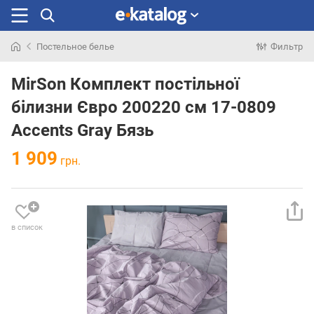
Постельное белье
Фильтр
Искали
раньше
MirSon Комплект постільної
білизни Євро 200220 см 17-0809
Accents Gray Бязь
1 909
грн.
в список