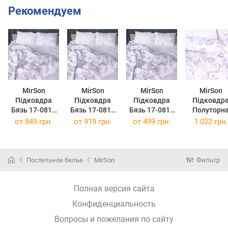
Рекомендуем
MirSon
MirSon
MirSon
MirSon
Підковдра
Підковдра
Підковдра
Підковдр
Бязь 17-0812
Бязь 17-0812
Бязь 17-0812
Полуторн
Twigs of Spring
Twigs of Spring
Twigs of Spring
Євро 160х2
от
849 грн.
от
919 грн.
от
499 грн.
1 022 грн.
143 x 210 см
160 x 220 см
110 x 140 см
см 17-081
Twigs of Spr
Ranforce Eli
Постельное белье
MirSon
Фильтр
Полная версия сайта
Конфиденциальность
Вопросы и пожелания по сайту