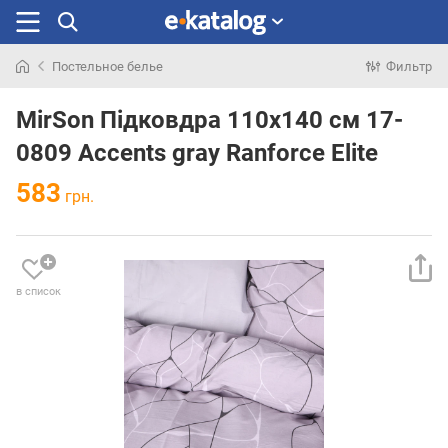
Постельное белье
Фильтр
Искали
раньше
MirSon Підковдра 110х140 см 17-
0809 Accents gray Ranforce Elite
583
грн.
в список