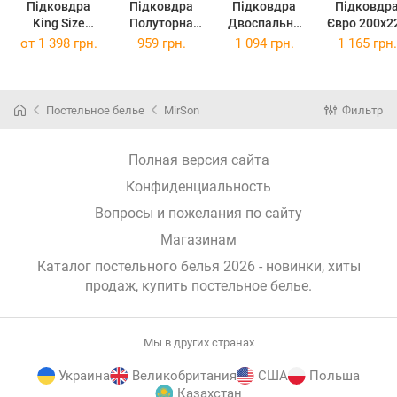
Підковдра
Підковдра
Підковдра
Підковдр
King Size
Полуторна
Двоспальна
Євро 200х2
220х240 см 17-
143х210 см 17-
175х210 см 17-
см 17-081
от
1 398 грн.
959 грн.
1 094 грн.
1 165 грн.
0812 Twigs of
0812 Twigs of
0812 Twigs of
Twigs of Spr
Spring Бязь
Spring
Spring
Ranforce Eli
Ranforce Elite
Ranforce Elite
Постельное белье
MirSon
Фильтр
Полная версия сайта
Конфиденциальность
Вопросы и пожелания по сайту
Магазинам
Каталог постельного белья 2026 - новинки, хиты
продаж,
купить постельное белье
.
Мы в других странах
Украина
Великобритания
США
Польша
Казахстан