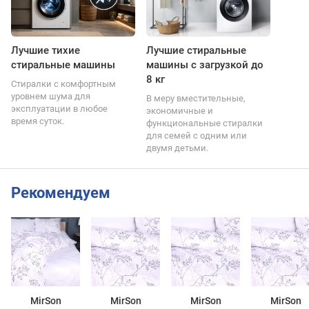
Лучшие тихие
Лучшие стиральные
стиральные машины
машины с загрузкой до
8 кг
Стиралки с комфортным
уровнем шума для
В меру вместительные,
эксплуатации в любое
экономичные и
время суток.
функциональные стиралки
для семей с одним или
двумя детьми.
Рекомендуем
MirSon
MirSon
MirSon
MirSon