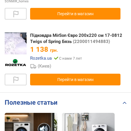
SONMIR_homes
Перейти в магазин
Підковдра MirSon Євро 200х220 см 17-0812
Twigs of Spring Бязь
(2200011494883)
1 138
грн.
Rozetka.ua
С нами 7 лет
(Киев)
Перейти в магазин
Полезные статьи