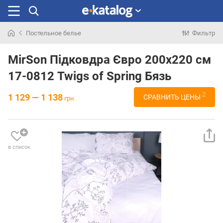
Постельное белье
Фильтр
Искали
раньше
MirSon Підковдра Євро 200х220 см
17-0812 Twigs of Spring Бязь
2
1 129 — 1 138
СРАВНИТЬ ЦЕНЫ
грн.
в список